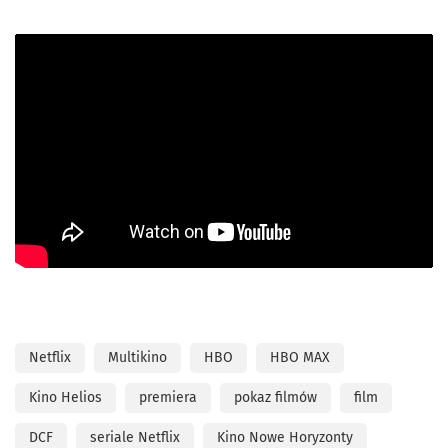
Netflix
Multikino
HBO
HBO MAX
Kino Helios
premiera
pokaz filmów
film
DCF
seriale Netflix
Kino Nowe Horyzonty