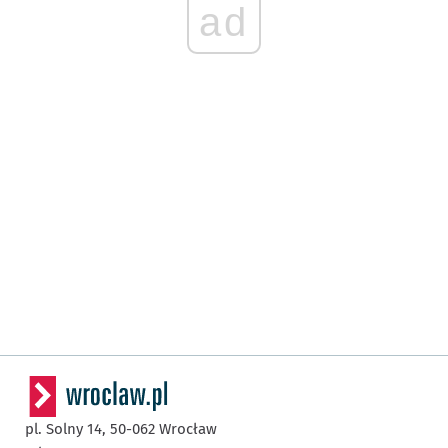
ad
pl. Solny 14,
50-062
Wrocław