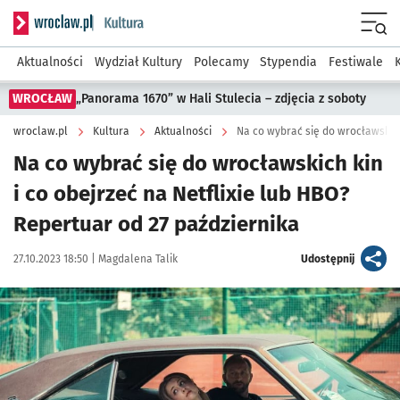
Serwis informacyjny wroclaw.pl podserwis: Kultura
Menu
Aktualności
Wydział Kultury
Polecamy
Stypendia
Festiwale
WROCŁAW
„Panorama 1670” w Hali Stulecia – zdjęcia z soboty
wroclaw.pl
Kultura
Aktualności
Na co wybrać się do wrocławskich kin
i co obejrzeć na Netflixie lub HBO?
Repertuar od 27 października
Data publikacji:
Autor:
artykuł
27.10.2023 18:50 |
Magdalena Talik
Udostępnij
Kliknij, aby powiększyć