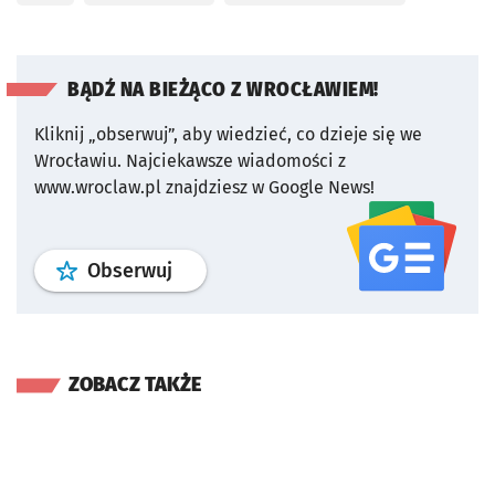
BĄDŹ NA BIEŻĄCO Z WROCŁAWIEM!
Kliknij „obserwuj”, aby wiedzieć, co dzieje się we
Wrocławiu.
Najciekawsze wiadomości z
www.wroclaw.pl znajdziesz w Google News!
profil
google news
serwisu wroclaw
Obserwuj
ZOBACZ TAKŻE