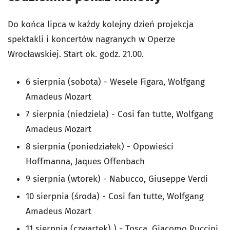
Do końca lipca w każdy kolejny dzień projekcja
spektakli i koncertów nagranych w Operze
Wrocławskiej. Start ok. godz. 21.00.
6 sierpnia (sobota) -
Wesele Figara
, Wolfgang
Amadeus Mozart
7 sierpnia (niedziela) -
Cosi fan tutte
, Wolfgang
Amadeus Mozart
8 sierpnia (poniedziałek) -
Opowieś
ci
Hoffmanna
, Jaques Offenbach
9 sierpnia (wtorek) -
Nabucco,
Giuseppe Verdi
10 sierpnia (środa) -
Cosi fan tutte
, Wolfgang
Amadeus Mozart
11 sierpnia (czwartek) ) -
Tosca
, Giacomo Puccini