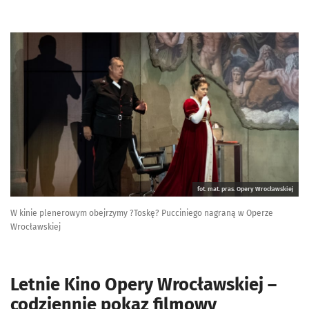
fot. mat. pras. Opery Wrocławskiej
W kinie plenerowym obejrzymy ?Toskę? Pucciniego nagraną w Operze
Wrocławskiej
Letnie Kino Opery Wrocławskiej –
codziennie pokaz filmowy