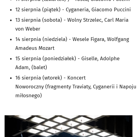
12 sierpnia (piątek) -
Cyganeria
, Giacomo Puccini
13 sierpnia (sobota) -
Wolny Strzelec
, Carl Maria
von Weber
14 sierpnia (niedziela) -
Wesele Figara
, Wolfgang
Amadeus Mozart
15 sierpnia (poniedziałek) -
Giselle
, Adolphe
Adam, (balet)
16 sierpnia (wtorek) -
Koncert
Noworoczny
(fragment
y
Traviaty
,
Cyganerii
i
Napoju
miłosnego
)