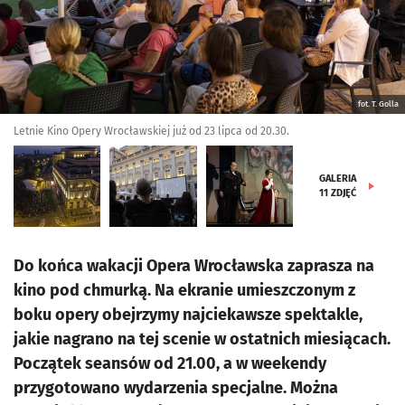
fot. T. Golla
Letnie Kino Opery Wrocławskiej już od 23 lipca od 20.30.
GALERIA
11
ZDJĘĆ
Do końca wakacji Opera Wrocławska zaprasza na
kino pod chmurką. Na ekranie umieszczonym z
boku opery obejrzymy najciekawsze spektakle,
jakie nagrano na tej scenie w ostatnich miesiącach.
Początek seansów od 21.00, a w weekendy
przygotowano wydarzenia specjalne. Można