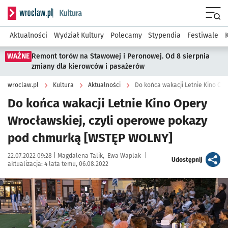
Serwis informacyjny wroclaw.pl podserwis: Kultura
Menu
Aktualności
Wydział Kultury
Polecamy
Stypendia
Festiwale
WAŻNE
Remont torów na Stawowej i Peronowej. Od 8 sierpnia
zmiany dla kierowców i pasażerów
wroclaw.pl
Kultura
Aktualności
Do końca wakacji Letnie Kino Opery
Wrocławskiej, czyli operowe pokazy
pod chmurką [WSTĘP WOLNY]
Data publikacji:
Autor:
22.07.2022 09:28 |
Magdalena Talik
Ewa Waplak
|
artykuł
Udostępnij
aktualizacja:
4 lata temu, 06.08.2022
Kliknij, aby zobaczyć galerię