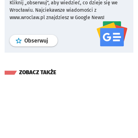
Kliknij „obserwuj”, aby wiedzieć, co dzieje się we
Wrocławiu.
Najciekawsze wiadomości z
www.wroclaw.pl znajdziesz w Google News!
profil
google news
serwisu wroclaw
Obserwuj
ZOBACZ TAKŻE