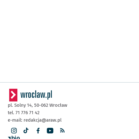
pl. Solny 14,
50-062
Wrocław
tel. 71 776 71 42
e-mail:
redakcja@araw.pl