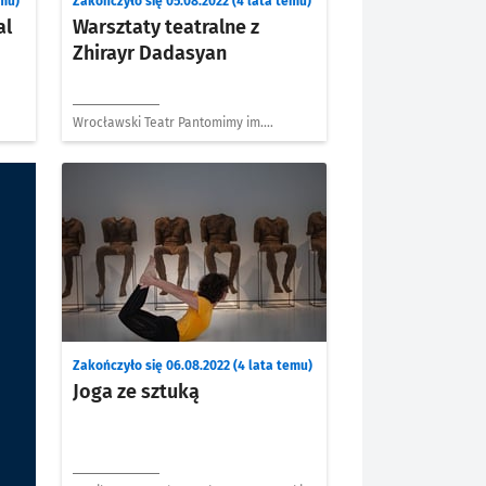
emu)
Zakończyło się 05.08.2022 (4 lata temu)
al
Warsztaty teatralne z
Zhirayr Dadasyan
Wrocławski Teatr Pantomimy im.
Henryka Tomaszewskiego
Zakończyło się 06.08.2022 (4 lata temu)
Joga ze sztuką