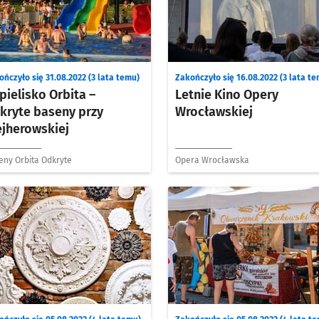
ńczyło się 31.08.2022 (3 lata temu)
Zakończyło się 16.08.2022 (3 lata t
pielisko Orbita –
Letnie Kino Opery
kryte baseny przy
Wrocławskiej
jherowskiej
eny Orbita Odkryte
Opera Wrocławska