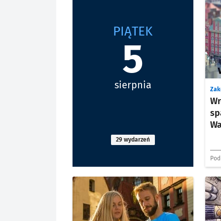
PIĄTEK
5
sierpnia
Zak
Wr
sp
Wa
29 wydarzeń
Pod