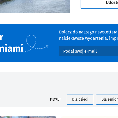
Udost
Dołącz do naszego newsletter
r
najciekawsze wydarzenia: impre
niami
Podaj swój e-mail
Dla dzieci
Dla senio
FILTRUJ: