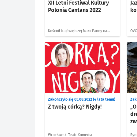
XII Letni Festiwal Kultury
Ja
Polonia Cantans 2022
ko
Kościół Najświętszej Marii Panny na
OVO
Piasku
Zakończyło się 05.08.2022 (4 lata temu)
Zak
Z twoją córką? Nigdy!
„O
dr
zw
Wrocławski Teatr Komedia
Ryn