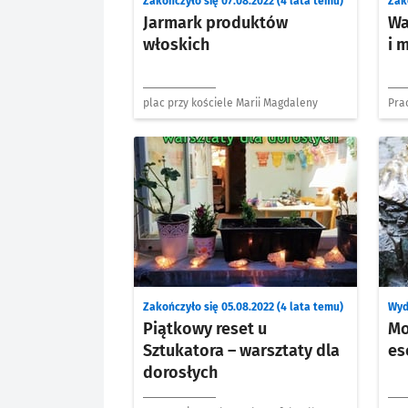
Zakończyło się 07.08.2022 (4 lata temu)
Zak
Jarmark produktów
Wa
włoskich
i 
plac przy kościele Marii Magdaleny
Pra
Zakończyło się 05.08.2022 (4 lata temu)
Wyd
Piątkowy reset u
Mo
Sztukatora – warsztaty dla
es
dorosłych