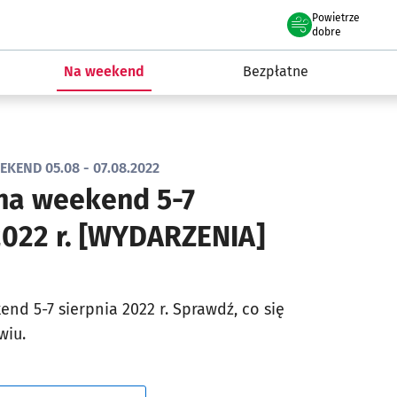
Powietrze
we Wrocławiu
ydarzenia
dobre
Na weekend
Bezpłatne
KEND 05.08 - 07.08.2022
na weekend 5-7
2022 r. [WYDARZENIA]
nd 5-7 sierpnia 2022 r. Sprawdź, co się
wiu.