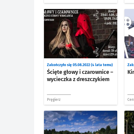
Zakończyło się 05.08.2022 (4 lata temu)
Zak
Ścięte głowy i czarownice –
Ki
wycieczka z dreszczykiem
Pręgierz
Cent