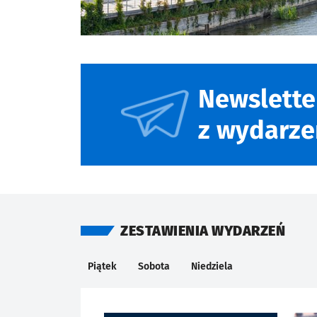
Newslette
z wydarze
ZESTAWIENIA WYDARZEŃ
Kalendarium
KIEDY
Piątek
Sobota
Niedziela
Znalezione wydarzenia