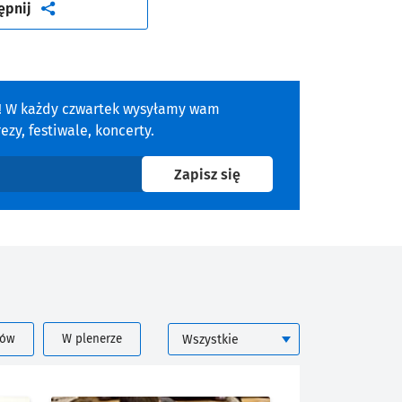
artykuł
ępnij
a! W każdy czwartek wysyłamy wam
zy, festiwale, koncerty.
na newsletter
Zapisz się
KATEGORIA
rów
W plenerze