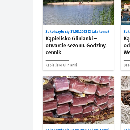
Zakończyło się 31.08.2022 (3 lata temu)
Zako
Kąpielisko Glinianki –
Ką
otwarcie sezonu. Godziny,
od
cennik
We
Kąpielisko Glinianki
Bas