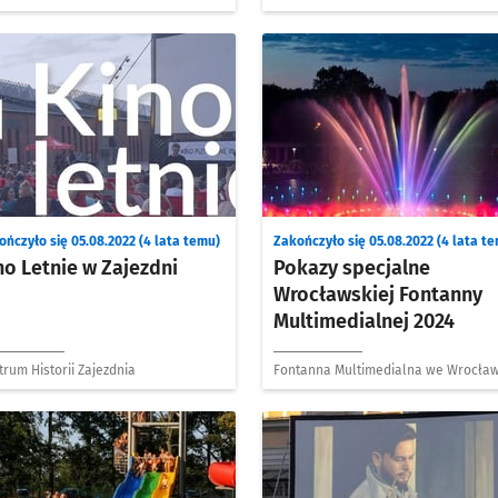
ończyło się 05.08.2022 (4 lata temu)
Zakończyło się 05.08.2022 (4 lata t
no Letnie w Zajezdni
Pokazy specjalne
Wrocławskiej Fontanny
Multimedialnej 2024
rum Historii Zajezdnia
Fontanna Multimedialna we Wrocław