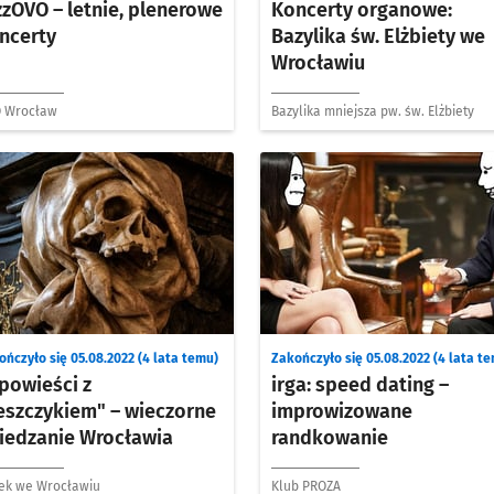
zzOVO – letnie, plenerowe
Koncerty organowe:
ncerty
Bazylika św. Elżbiety we
Wrocławiu
 Wrocław
Bazylika mniejsza pw. św. Elżbiety
ończyło się 05.08.2022 (4 lata temu)
Zakończyło się 05.08.2022 (4 lata t
powieści z
irga: speed dating –
eszczykiem" – wieczorne
improwizowane
iedzanie Wrocławia
randkowanie
ek we Wrocławiu
Klub PROZA