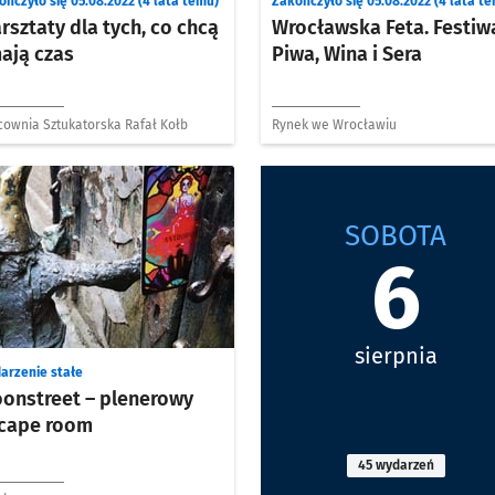
ończyło się 05.08.2022 (4 lata temu)
Zakończyło się 05.08.2022 (4 lata t
rsztaty dla tych, co chcą
Wrocławska Feta. Festiw
mają czas
Piwa, Wina i Sera
cownia Sztukatorska Rafał Kołb
Rynek we Wrocławiu
SOBOTA
6
sierpnia
arzenie stałe
onstreet – plenerowy
cape room
45 wydarzeń