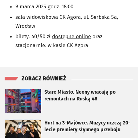
9 marca 2025 godz. 18:00
sala widowiskowa CK Agora, ul. Serbska 5a,
Wrocław
bilety: 40/50 zł
dostępne online
oraz
stacjonarnie: w kasie CK Agora
ZOBACZ RÓWNIEŻ
otworzy się w nowej karcie
Stare Miasto. Neony wracają po
remontach na Ruską 46
otworzy się w nowej karcie
Hurt na 3-Majówce. Muzycy uczczą 20-
lecie premiery słynnego przeboju