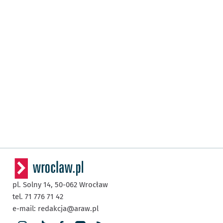
pl. Solny 14,
50-062
Wrocław
tel. 71 776 71 42
e-mail:
redakcja@araw.pl