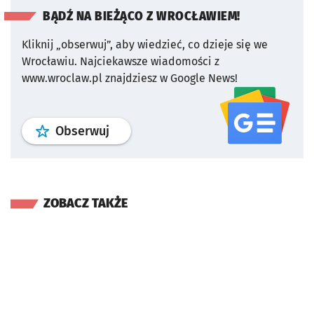
BĄDŹ NA BIEŻĄCO Z WROCŁAWIEM!
Kliknij „obserwuj”, aby wiedzieć, co dzieje się we
Wrocławiu.
Najciekawsze wiadomości z
www.wroclaw.pl znajdziesz w Google News!
profil
google news
serwisu wroclaw
Obserwuj
ZOBACZ TAKŻE