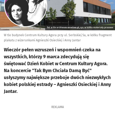
fot. w tle archiwum wroclaw.pl, rys. w kółku materiały prasowe
W tle budynek Centrum Kultury Agora przy ul. Serbskiej 5a, w kółku fragment
plakatu z wizerunkami Agnieszki Osieckiej i Anny Jantar
Wieczór pełen wzruszeń i wspomnień czeka na
wszystkich, którzy 9 marca zdecydują się
świętować Dzień Kobiet w Centrum Kultury Agora.
Na koncercie "Tak Bym Chciała Damą Być"
usłyszymy największe przeboje dwóch niezwykłych
kobiet polskiej estrady – Agnieszki Osieckiej i Anny
Jantar.
REKLAMA