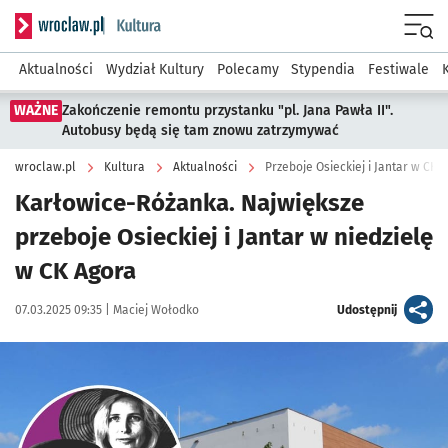
Serwis informacyjny wroclaw.pl podserwis: Kultura
Menu
Aktualności
Wydział Kultury
Polecamy
Stypendia
Festiwale
WAŻNE
Zakończenie remontu przystanku "pl. Jana Pawła II".
Autobusy będą się tam znowu zatrzymywać
wroclaw.pl
Kultura
Aktualności
Przeboje Osieckiej i Jantar w CK 
Karłowice-Różanka. Największe
przeboje Osieckiej i Jantar w niedzielę
w CK Agora
Data publikacji:
Autor:
artykuł
07.03.2025 09:35 |
Maciej Wołodko
Udostępnij
Kliknij, aby powiększyć