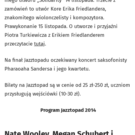
niego utworu „Solidarity” 14 listopada. Trzecie z
zamówień to utwór Kore Erika Friedlandera,
znakomitego wiolonczelisty i kompozytora.
Prawykonanie 15 listopada. O utworze i przyjaźni
Piotra Turkiewicza z Erikiem Friedlanderem
przeczytacie
tutaj
.
Na finał Jazztopadu oczekiwany koncert saksofonisty
Pharaoaha Sandersa i jego kwartetu.
Bilety na Jazztopad są w cenie od 25 zł-250 zł, uczniom
przysługują wejściówki (10-30 zł).
Program Jazztopad 2014
Nate Wooley, Megan Schubert i