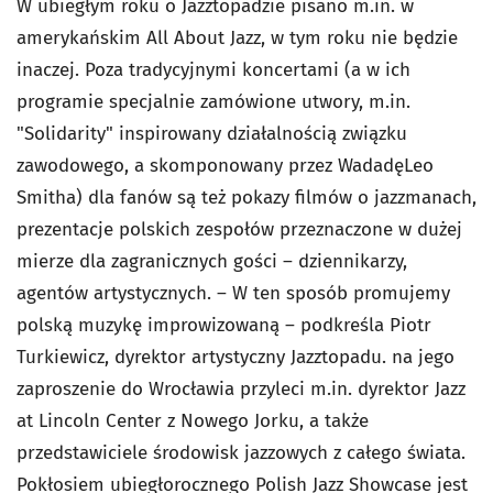
W ubiegłym roku o Jazztopadzie pisano m.in. w
amerykańskim All About Jazz, w tym roku nie będzie
inaczej. Poza tradycyjnymi koncertami (a w ich
programie specjalnie zamówione utwory, m.in.
"Solidarity" inspirowany działalnością związku
zawodowego, a skomponowany przez WadadęLeo
Smitha) dla fanów są też pokazy filmów o jazzmanach,
prezentacje polskich zespołów przeznaczone w dużej
mierze dla zagranicznych gości – dziennikarzy,
agentów artystycznych. – W ten sposób promujemy
polską muzykę improwizowaną – podkreśla Piotr
Turkiewicz, dyrektor artystyczny Jazztopadu. na jego
zaproszenie do Wrocławia przyleci m.in. dyrektor Jazz
at Lincoln Center z Nowego Jorku, a także
przedstawiciele środowisk jazzowych z całego świata.
Pokłosiem ubiegłorocznego Polish Jazz Showcase jest