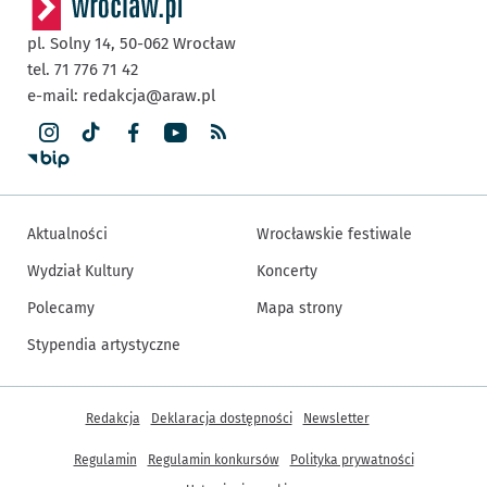
pl. Solny 14,
50-062
Wrocław
tel. 71 776 71 42
e-mail:
redakcja@araw.pl
Aktualności
Wrocławskie festiwale
Wydział Kultury
Koncerty
Polecamy
Mapa strony
Stypendia artystyczne
Inne informacje
Redakcja
Deklaracja dostępności
Newsletter
Regulamin
Regulamin konkursów
Polityka prywatności