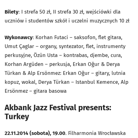
Bilety
: I strefa 50 zł, II strefa 30 zł, wejściówki dla
uczniów i studentów szkół i uczelni muzycznych 10 zł
Wykonawcy
: Korhan Futaci – saksofon, flet gitara,
Umut Çaglar – organy, syntezator, flet, instrumenty
perkusyjne, Özün Usta – kontrabas, djembe, cura,
Korhan Argüden – perkusja, Erkan Oğur & Derya
Türkan & Alp Ersönmez: Erkan Oğur – gitary, lutnia
kopuz, wokal, Derya Türkan – Istanbul Kemence, Alp
Ersönmez – gitara basowa
Akbank Jazz Festival presents:
Turkey
22.11.2014 (sobota), 19.00
. Filharmonia Wrocławska