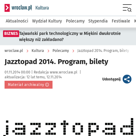
Serwis informacyjny wroclaw.pl podserwis: Kultura
Menu
Aktualności
Wydział Kultury
Polecamy
Stypendia
Festiwale
BIZNES
Tajwański park technologiczny w Miękini dwukrotnie
większy niż zakładano?
wroclaw.pl
Kultura
Polecamy
Jazztopad 2014. Program, bilety
Jazztopad 2014. Program, bilety
Data publikacji:
Autor:
01.11.2014 00:00 |
Redakcja www.wroclaw.pl
|
aktualizacja:
12 lat temu, 12.11.2014
artykuł
Udostępnij
Materiał archiwalny
Kliknij, aby powiększyć