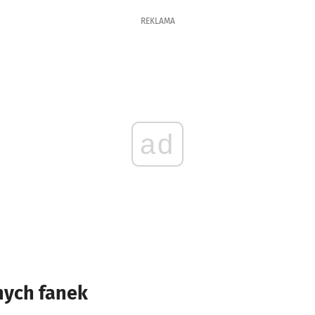
REKLAMA
ad
nych fanek