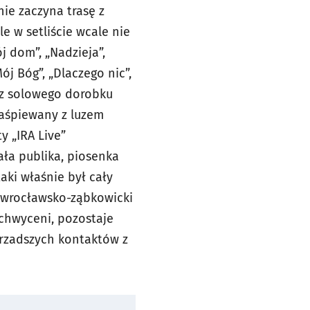
ie zaczyna trasę z
e w setliście wcale nie
j dom”, „Nadzieja”,
ój Bóg”, „Dlaczego nic”,
e z solowego dorobku
 zaśpiewany z luzem
y „IRA Live”
ła publika, piosenka
taki właśnie był cały
RĘ wrocławsko-ząbkowicki
chwyceni, pozostaje
jrzadszych kontaktów z