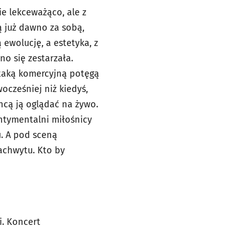
ie lekceważąco, ale z
ą już dawno za sobą,
ewolucję, a estetyka, z
no się zestarzała.
ż taką komercyjną potęgą
ocześniej niż kiedyś,
chcą ją oglądać na żywo.
entymentalni miłośnicy
u. A pod sceną
zachwytu. Kto by
i. Koncert