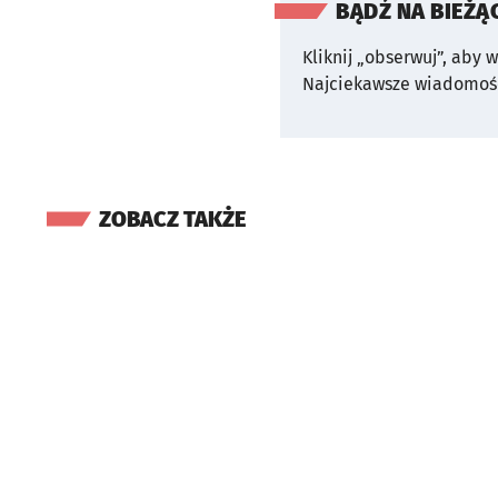
BĄDŹ NA BIEŻĄ
Kliknij „obserwuj”, aby 
Najciekawsze wiadomośc
ZOBACZ TAKŻE