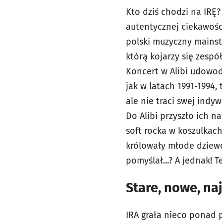
Kto dziś chodzi na IRĘ?
autentycznej ciekawośc
polski muzyczny mainstr
którą kojarzy się zespó
Koncert w Alibi udowodn
jak w latach 1991-1994,
ale nie traci swej indy
Do Alibi przyszło ich n
soft rocka w koszulkach
królowały młode dziewc
pomyślał...? A jednak! T
Stare, nowe, n
IRA grała nieco ponad 