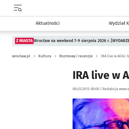
Menu główne portalu wroclaw.pl
Aktualności
Wydział K
Z MIASTA
Wrocław na weekend 7-9 sierpnia 2026 r. [WYDARZ
wroclaw.pl
Kultura
Rozmowy i recenzje
IRA live w Alibi: 
IRA live w A
Data publikacji:
Autor:
08.03.2015 00:00 |
Redakcja www.w
Kliknij, aby powiększyć