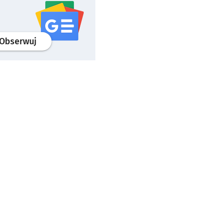
profil
google news
serwisu wroclaw.pl
Obserwuj