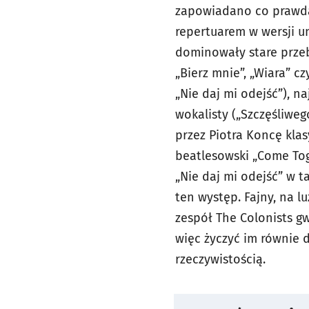
zapowiadano co prawda 
repertuarem w wersji un
dominowały stare przebo
„Bierz mnie”, „Wiara” c
„Nie daj mi odejść”), n
wokalisty („Szczęśliweg
przez Piotra Koncę klas
beatlesowski „Come To
„Nie daj mi odejść” w t
ten występ. Fajny, na l
zespół The Colonists g
więc życzyć im równie 
rzeczywistością.