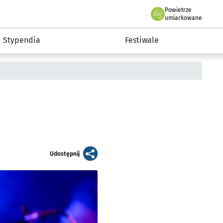
Powietrze
we Wrocławiu
Kultura
umiarkowane
Stypendia
Festiwale
artykuł
Udostępnij