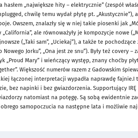
hasłem „największe hity – elektrycznie” (zespół właśn
plugged, chwilę temu wydał płytę pt. „Akustycznie”), al
je. Owszem, znalazły się w niej takie piosenki jak „Mó
zy „California”, ale równoważyły je kompozycje nowe („M
ajnowsze („Taki sam”, „Uciekaj”), a także te pochodząc
o Nowego Jorku”, „Ona jest ze snu”). Były też covery –
yk „Proud Mary” i wieńczący występ, znany choćby płyt
gether”. Większość numerów razem z Gadowskim śpiewa
akiej łączonej interpretacji wypadła naprawdę fajnie.I 
uzie, bez napinki i bez gwiazdorzenia. Supportujący I
wiazdorzy natomiast na potęgę. Są sobą ewidentnie za
dobrego samopoczucia na następne lata i możliwie na