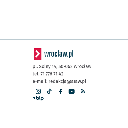
pl. Solny 14,
50-062
Wrocław
tel. 71 776 71 42
e-mail:
redakcja@araw.pl