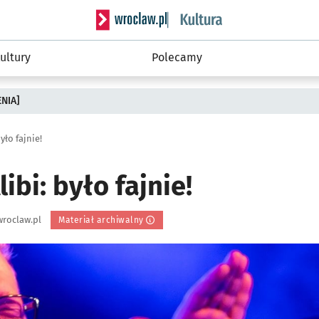
Serwis informacyjny wroclaw.pl podserwis: 
ultury
Polecamy
ENIA]
było fajnie!
libi: było fajnie!
roclaw.pl
Materiał archiwalny