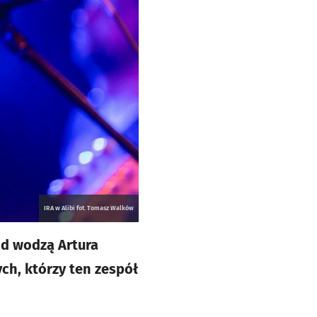
IRA w Alibi fot. Tomasz Walków
od wodzą Artura
ch, którzy ten zespół