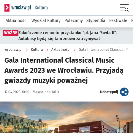
Serwis informacyjny wroclaw.pl podserwis: Kultura
Menu
Aktualności
Wydział Kultury
Polecamy
Stypendia
Festiwale
WAŻNE
Zakończenie remontu przystanku "pl. Jana Pawła II".
Autobusy będą się tam znowu zatrzymywać
wroclaw.pl
Kultura
Aktualności
Gala International Classical Music
Awards 2023 we Wrocławiu. Przyjadą
gwiazdy muzyki poważnej
Data publikacji:
Autor:
artykuł
17.04.2023 10:10 |
Magdalena Talik
Udostępnij
Kliknij, aby powiększyć