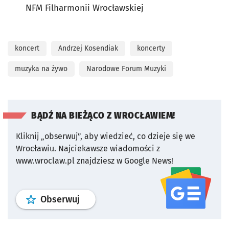
NFM Filharmonii Wrocławskiej
koncert
Andrzej Kosendiak
koncerty
muzyka na żywo
Narodowe Forum Muzyki
BĄDŹ NA BIEŻĄCO Z WROCŁAWIEM!
Kliknij „obserwuj”, aby wiedzieć, co dzieje się we
Wrocławiu.
Najciekawsze wiadomości z
www.wroclaw.pl znajdziesz w Google News!
profil
google news
serwisu wroclaw
Obserwuj