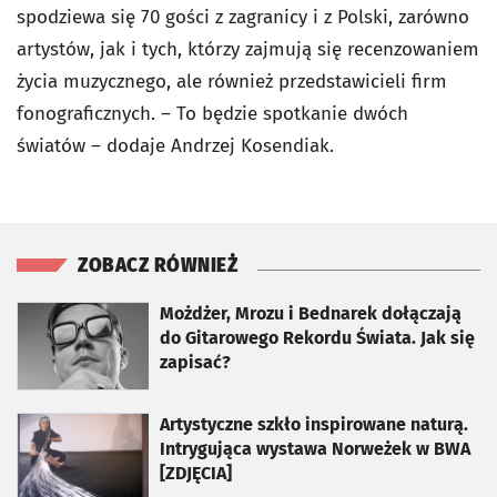
spodziewa się 70 gości z zagranicy i z Polski, zarówno
artystów, jak i tych, którzy zajmują się recenzowaniem
życia muzycznego, ale również przedstawicieli firm
fonograficznych. – To będzie spotkanie dwóch
światów – dodaje Andrzej Kosendiak.
ZOBACZ RÓWNIEŻ
otworzy się w nowej karcie
Możdżer, Mrozu i Bednarek dołączają
do Gitarowego Rekordu Świata. Jak się
zapisać?
otworzy się w nowej karcie
Artystyczne szkło inspirowane naturą.
Intrygująca wystawa Norweżek w BWA
[ZDJĘCIA]