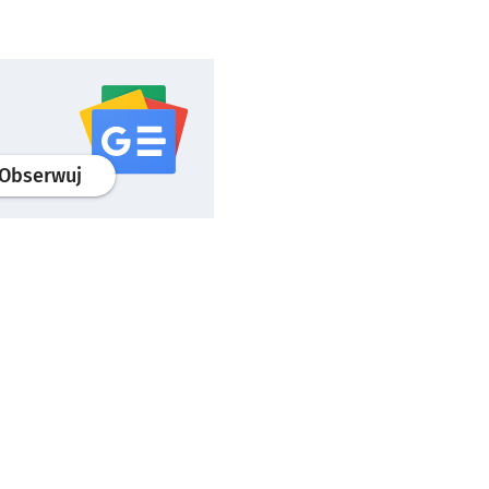
profil
google news
serwisu wroclaw.pl
Obserwuj