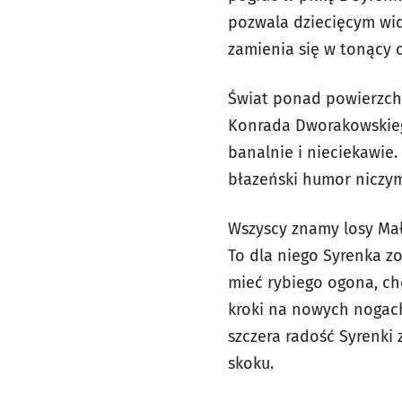
pozwala dziecięcym wid
zamienia się w tonący o
Świat ponad powierzchni
Konrada Dworakowskiego
banalnie i nieciekawie. 
błazeński humor niczym 
Wszyscy znamy losy Małe
To dla niego Syrenka zo
mieć rybiego ogona, ch
kroki na nowych nogach
szczera radość Syrenki 
skoku.