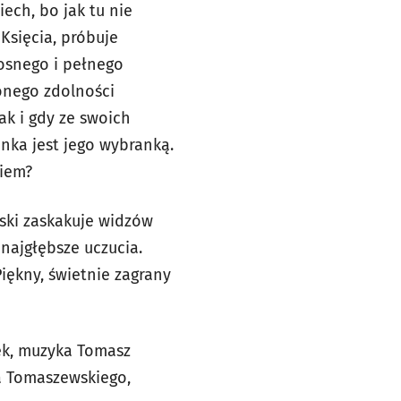
ech, bo jak tu nie
Księcia, próbuje
łosnego i pełnego
onego zdolności
ak i gdy ze swoich
enka jest jego wybranką.
ciem?
ski zaskakuje widzów
 najgłębsze uczucia.
iękny, świetnie zagrany
ek, muzyka Tomasz
a Tomaszewskiego,