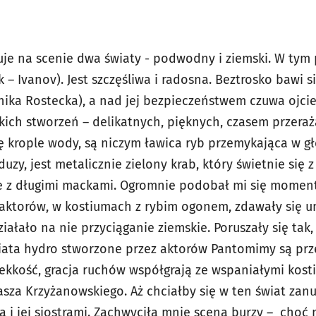
e na scenie dwa światy - podwodny i ziemski. W tym 
 – Ivanov). Jest szczęśliwa i radosna. Beztrosko bawi s
nika Rostecka), a nad jej bezpieczeństwem czuwa ojcie
skich stworzeń – delikatnych, pięknych, czasem przera
się krople wody, są niczym ławica ryb przemykająca w g
zy, jest metalicznie zielony krab, który świetnie się z
 z długimi mackami. Ogromnie podobał mi się moment
 aktorów, w kostiumach z rybim ogonem, zdawały się u
iałało na nie przyciąganie ziemskie. Poruszały się tak, 
iata hydro stworzone przez aktorów Pantomimy są prze
lekkość, gracja ruchów współgrają ze wspaniałymi kost
sza Krzyżanowskiego. Aż chciałby się w ten świat zanu
ą i jej siostrami. Zachwyciła mnie scena burzy – choć