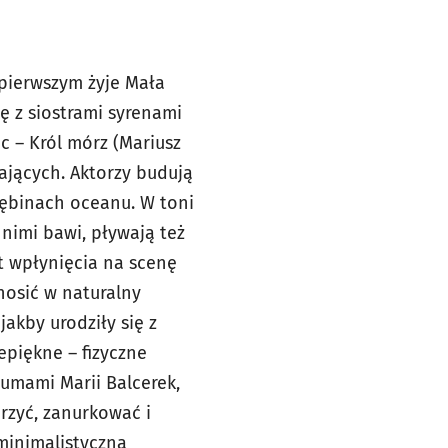
pierwszym żyje Mała
ię z siostrami syrenami
c – Król mórz (Mariusz
żających. Aktorzy budują
łębinach oceanu. W toni
 nimi bawi, pływają też
 wpłynięcia na scenę
nosić w naturalny
jakby urodziły się z
piękne – fizyczne
iumami Marii Balcerek,
rzyć, zanurkować i
 minimalistyczna