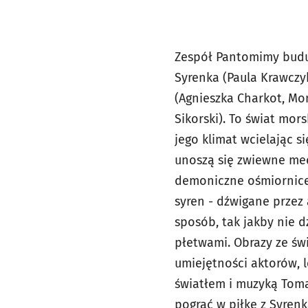
Zespół Pantomimy buduj
Syrenka (Paula Krawczyk
(Agnieszka Charkot, Mo
Sikorski). To świat mor
jego klimat wcielając 
unoszą się zwiewne medu
demoniczne ośmiornice
syren - dźwigane przez
sposób, tak jakby nie dz
płetwami. Obrazy ze św
umiejętności aktorów, 
światłem i muzyką Toma
pograć w piłkę z Syrenk