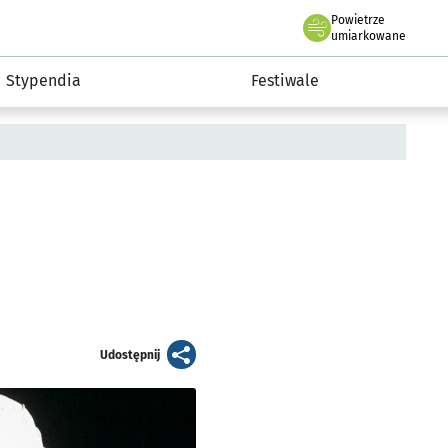
Powietrze
we Wrocławiu
Kultura
umiarkowane
Stypendia
Festiwale
artykuł
Udostępnij