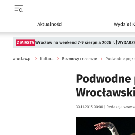
Menu główne portalu wroclaw.pl
Aktualności
Wydział K
Z MIASTA
Wrocław na weekend 7-9 sierpnia 2026 r. [WYDARZ
wroclaw.pl
Kultura
Rozmowy i recenzje
Podwodne piękn
Podwodne p
Wrocławski
Data publikacji:
Autor:
30.11.2015 00:00 |
Redakcja www.w
Kliknij, aby powiększyć