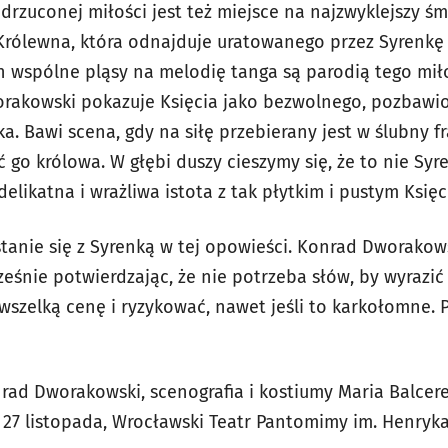
drzuconej miłości jest też miejsce na najzwyklejszy śmi
Królewna, która odnajduje uratowanego przez Syrenkę 
ch wspólne pląsy na melodię tanga są parodią tego mi
orakowski pokazuje Księcia jako bezwolnego, pozbawi
 Bawi scena, gdy na siłę przebierany jest w ślubny fr
 go królowa. W głębi duszy cieszymy się, że to nie Syr
delikatna i wrażliwa istota z tak płytkim i pustym Księ
stanie się z Syrenką w tej opowieści. Konrad Dworakow
eśnie potwierdzając, że nie potrzeba słów, by wyrazić
wszelką cenę i ryzykować, nawet jeśli to karkołomne. P
rad Dworakowski, scenografia i kostiumy Maria Balcer
 27 listopada, Wrocławski Teatr Pantomimy im. Henryk