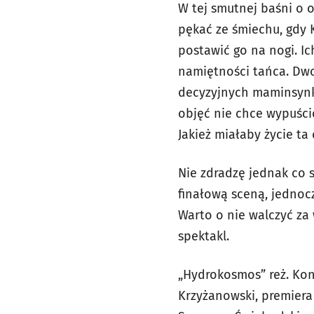
W tej smutnej baśni o o
pękać ze śmiechu, gdy 
postawić go na nogi. I
namiętności tańca. Dw
decyzyjnych maminsynka.
objęć nie chce wypuścić
Jakież miałaby życie ta 
Nie zdradzę jednak co 
finałową sceną, jednocz
Warto o nie walczyć za 
spektakl.
„Hydrokosmos” reż. Kon
Krzyżanowski, premiera