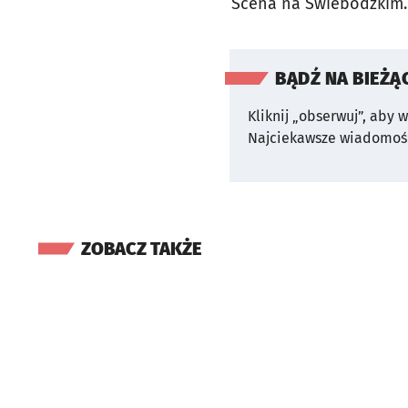
Scena na Świebodzkim.
BĄDŹ NA BIEŻĄ
Kliknij „obserwuj”, aby 
Najciekawsze wiadomośc
ZOBACZ TAKŻE