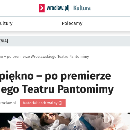
Serwis informacyjny wroclaw.pl podserwis: 
ultury
Polecamy
ENIA]
o – po premierze Wrocławskiego Teatru Pantomimy
iękno – po premierze
ego Teatru Pantomimy
roclaw.pl
Materiał archiwalny