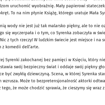
zom uruchomić wyobraźnię. Mały papierowi stateczek
kręt. To na nim płynie Książę, którego uratuje Mała Sy
ą wody nie jest już tak malarsko piękny, ale to nie oz
 się wyczerpała i o tym, co Syrenka zobaczyła w świe
Nic z tych rzeczy! W ludzkim świecie jest miejsce i na 
z komedii dell’arte.
j Syrenki zakochanej bez pamięci w Księciu, który nie 
stawia swój bezpieczny świat i oddaje swój piękny gło
ce być zwykłą dziewczyną. Scena, w której Syrenka sta
 wzrusza. Może to bezpretensjonalność aktorki odtwar
z tego, że może chodzić sprawia, że cieszymy się wraz z