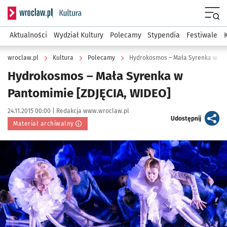
Serwis informacyjny wroclaw.pl podserwis: Kultura
Menu
Aktualności
Wydział Kultury
Polecamy
Stypendia
Festiwale
wroclaw.pl
Kultura
Polecamy
Hydrokosmos – Mała Syrenka w Pan
Hydrokosmos – Mała Syrenka w
Pantomimie [ZDJĘCIA, WIDEO]
Data publikacji:
Autor:
24.11.2015 00:00 |
Redakcja www.wroclaw.pl
artykuł
Udostępnij
Materiał archiwalny
Kliknij, aby powiększyć