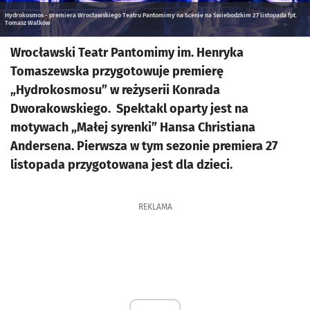
Hydrokosmos - premiera Wrocławskiego Teatru Pantomimy na Scenie na Świebodzkim 27 listopada fpt.
Tomasz Walków
Wrocławski Teatr Pantomimy im. Henryka
Tomaszewska przygotowuje premierę
„Hydrokosmosu” w reżyserii Konrada
Dworakowskiego. Spektakl oparty jest na
motywach „Małej syrenki” Hansa Christiana
Andersena. Pierwsza w tym sezonie premiera 27
listopada przygotowana jest dla dzieci.
REKLAMA