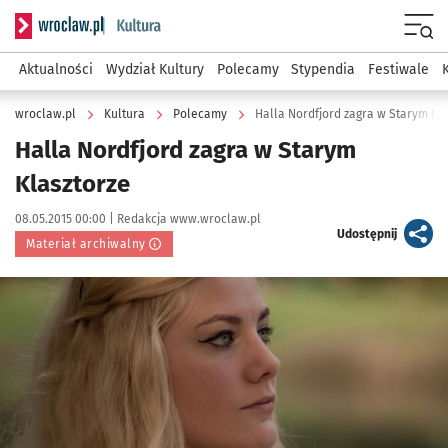
Serwis informacyjny wroclaw.pl podserwis: Kultura
Menu
Aktualności
Wydział Kultury
Polecamy
Stypendia
Festiwale
wroclaw.pl
Kultura
Polecamy
Halla Nordfjord zagra w Starym Kl
Halla Nordfjord zagra w Starym
Klasztorze
Data publikacji:
Autor:
08.05.2015 00:00 |
Redakcja www.wroclaw.pl
artykuł
Udostępnij
Materiał archiwalny
Kliknij, aby powiększyć