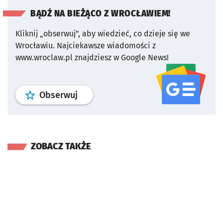
BĄDŹ NA BIEŻĄCO Z WROCŁAWIEM!
Kliknij „obserwuj”, aby wiedzieć, co dzieje się we
Wrocławiu.
Najciekawsze wiadomości z
www.wroclaw.pl znajdziesz w Google News!
profil
google news
serwisu wroclaw
Obserwuj
ZOBACZ TAKŻE