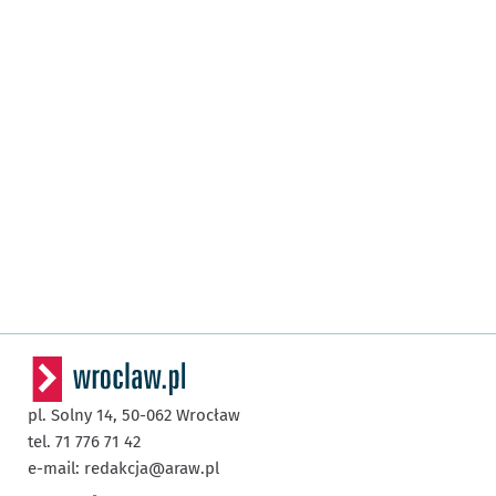
pl. Solny 14,
50-062
Wrocław
tel. 71 776 71 42
e-mail:
redakcja@araw.pl