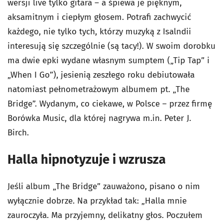
wersji live tylko gitara – a śpiewa je pięknym,
aksamitnym i ciepłym głosem. Potrafi zachwycić
każdego, nie tylko tych, którzy muzyką z Isalndii
interesują się szczególnie (są tacy!). W swoim dorobku
ma dwie epki wydane własnym sumptem („Tip Tap” i
„When I Go”), jesienią zeszłego roku debiutowała
natomiast pełnometrażowym albumem pt. „The
Bridge”. Wydanym, co ciekawe, w Polsce – przez firmę
Borówka Music, dla której nagrywa m.in. Peter J.
Birch.
Halla hipnotyzuje i wzrusza
Jeśli album „The Bridge” zauważono, pisano o nim
wyłącznie dobrze. Na przykład tak: „Halla mnie
zauroczyła. Ma przyjemny, delikatny głos. Poczułem