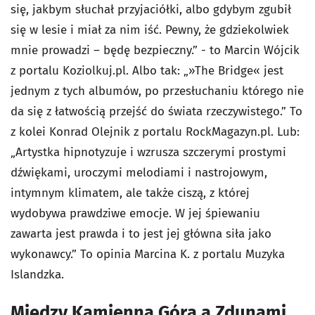
się, jakbym słuchał przyjaciółki, albo gdybym zgubił
się w lesie i miał za nim iść. Pewny, że gdziekolwiek
mnie prowadzi – będę bezpieczny.” - to Marcin Wójcik
z portalu Koziolkuj.pl. Albo tak: „»The Bridge« jest
jednym z tych albumów, po przesłuchaniu którego nie
da się z łatwością przejść do świata rzeczywistego.” To
z kolei Konrad Olejnik z portalu RockMagazyn.pl. Lub:
„Artystka hipnotyzuje i wzrusza szczerymi prostymi
dźwiękami, uroczymi melodiami i nastrojowym,
intymnym klimatem, ale także ciszą, z której
wydobywa prawdziwe emocje. W jej śpiewaniu
zawarta jest prawda i to jest jej główna siła jako
wykonawcy.” To opinia Marcina K. z portalu Muzyka
Islandzka.
Między Kamienną Górą a Zdunami