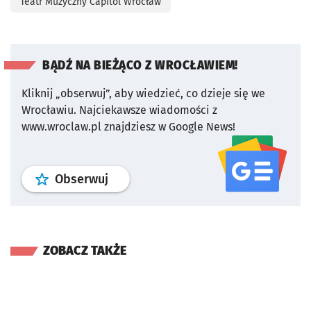
Teatr Muzyczny Capitol Wrocław
BĄDŹ NA BIEŻĄCO Z WROCŁAWIEM!
Kliknij „obserwuj”, aby wiedzieć, co dzieje się we
Wrocławiu.
Najciekawsze wiadomości z
www.wroclaw.pl znajdziesz w Google News!
profil
google news
serwisu wroclaw
Obserwuj
ZOBACZ TAKŻE