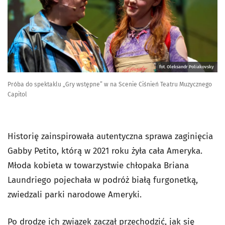
fot. Oleksandr Poliakovsky
Próba do spektaklu „Gry wstępne” w na Scenie Ciśnień Teatru Muzycznego
Capitol
Historię zainspirowała autentyczna sprawa zaginięcia
Gabby Petito, którą w 2021 roku żyła cała Ameryka.
Młoda kobieta w towarzystwie chłopaka Briana
Laundriego pojechała w podróż białą furgonetką,
zwiedzali parki narodowe Ameryki.
Po drodze ich związek zaczął przechodzić, jak się