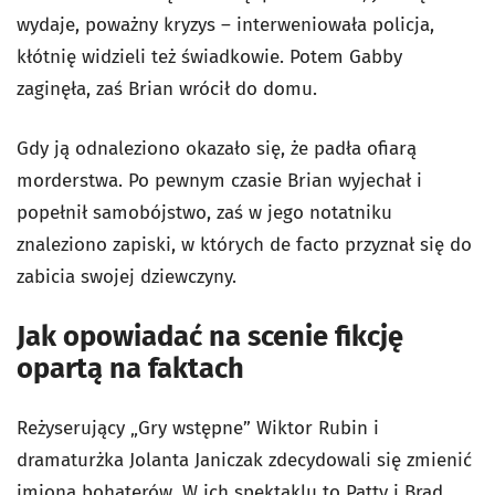
wydaje, poważny kryzys – interweniowała policja,
kłótnię widzieli też świadkowie. Potem Gabby
zaginęła, zaś Brian wrócił do domu.
Gdy ją odnaleziono okazało się, że padła ofiarą
morderstwa. Po pewnym czasie Brian wyjechał i
popełnił samobójstwo, zaś w jego notatniku
znaleziono zapiski, w których de facto przyznał się do
zabicia swojej dziewczyny.
Jak opowiadać na scenie fikcję
opartą na faktach
Reżyserujący „Gry wstępne” Wiktor Rubin i
dramaturżka Jolanta Janiczak zdecydowali się zmienić
imiona bohaterów. W ich spektaklu to Patty i Brad.