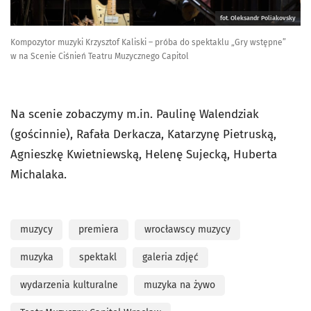
fot. Oleksandr Poliakovsky
Kompozytor muzyki Krzysztof Kaliski – próba do spektaklu „Gry wstępne”
w na Scenie Ciśnień Teatru Muzycznego Capitol
Na scenie zobaczymy m.in. Paulinę Walendziak
(gościnnie), Rafała Derkacza, Katarzynę Pietruską,
Agnieszkę Kwietniewską, Helenę Sujecką, Huberta
Michalaka.
muzycy
premiera
wrocławscy muzycy
muzyka
spektakl
galeria zdjęć
wydarzenia kulturalne
muzyka na żywo