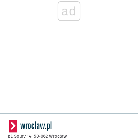
ad
pl. Solny 14,
50-062
Wrocław