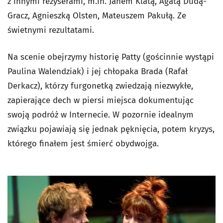
z innymi reżyserami, m.in. Janem Klatą, Agatą Dudą-
Gracz, Agnieszką Olsten, Mateuszem Pakułą. Ze
świetnymi rezultatami.
Na scenie obejrzymy historię Patty (gościnnie wystąpi
Paulina Walendziak) i jej chłopaka Brada (Rafał
Derkacz), którzy furgonetką zwiedzają niezwykłe,
zapierające dech w piersi miejsca dokumentując
swoją podróż w Internecie. W pozornie idealnym
związku pojawiają się jednak pęknięcia, potem kryzys,
którego finałem jest śmierć obydwojga.