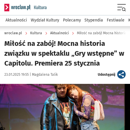
Serwis informacyjny wroclaw.pl podserwis: Kultura
Menu
Aktualności
Wydział Kultury
Polecamy
Stypendia
Festiwale
wroclaw.pl
Kultura
Aktualności
Miłość na zabój! Mocna historia
związku w spektaklu „Gry wstępne” w
Capitolu. Premiera 25 stycznia
Data publikacji:
Autor:
artykuł
23.01.2025 19:55 |
Magdalena Talik
Udostępnij
Kliknij, aby zobaczyć galerię