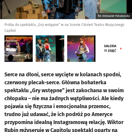
fot. Oleksandr Poliakovsky
Próba do spektaklu „Gry wstępne” w na Scenie Ciśnień Teatru Muzycznego
Capitol
GALERIA
11
ZDJĘĆ
Serce na dłoni, serce wycięte w kolanach spodni,
czerwony plecak-serce. Główna bohaterka
spektaklu „Gry wstępne” jest zakochana w swoim
chłopaku – nie ma żadnych wątpliwości. Ale kiedy
pojawia się fizyczna i emocjonalna przemoc,
trudno już udawać, że ich podróż po Ameryce
przypomina idealną Instagramową relację. Wiktor
Rubin reżyseruje w Capitolu spektakl oparty na