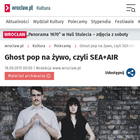
Serwis informacyjny wroclaw.pl podserwis: Kultura
Menu
Aktualności
Wydział Kultury
Polecamy
Stypendia
Festiwale
WROCŁAW
„Panorama 1670” w Hali Stulecia – zdjęcia z soboty
wroclaw.pl
Kultura
Polecamy
Ghost pop na żywo, czyli SEA+AIR
Ghost pop na żywo, czyli SEA+AIR
Data publikacji:
Autor:
18.09.2015 00:00 |
Redakcja www.wroclaw.pl
artykuł
Udostępnij
Materiał archiwalny
Kliknij, aby powiększyć