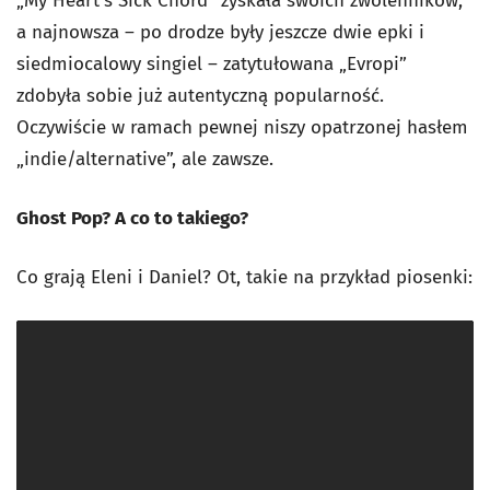
„My Heart's Sick Chord” zyskała swoich zwolenników,
a najnowsza – po drodze były jeszcze dwie epki i
siedmiocalowy singiel – zatytułowana „Evropi”
zdobyła sobie już autentyczną popularność.
Oczywiście w ramach pewnej niszy opatrzonej hasłem
„indie/alternative”, ale zawsze.
Ghost Pop? A co to takiego?
Co grają Eleni i Daniel? Ot, takie na przykład piosenki: