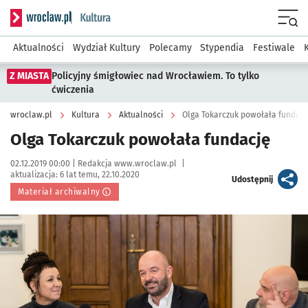
Serwis informacyjny wroclaw.pl podserwis: Kultura
Menu
Aktualności
Wydział Kultury
Polecamy
Stypendia
Festiwale
Z MIASTA
Policyjny śmigłowiec nad Wrocławiem. To tylko
ćwiczenia
wroclaw.pl
Kultura
Aktualności
Olga Tokarczuk powołała fundacj
Olga Tokarczuk powołała fundację
Data publikacji:
Autor:
02.12.2019 00:00 |
Redakcja www.wroclaw.pl
|
aktualizacja:
6 lat temu, 22.10.2020
artykuł
Udostępnij
Materiał archiwalny
Kliknij, aby powiększyć