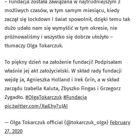
– Fundacja została zawiązana w najtrudniejszym z
możliwych czasów, w tym samym miesiącu, kiedy
zaczął się lockdown i świat spowolnił, dzięki temu tak
dużo udało nam się wymyślić w tym okresie, nie
próżnowaliśmy i wszystko się dobrze ułożyło –
tłumaczy Olga Tokarczuk.
To piękny dzień na założenie fundacji! Podpisałam
właśnie jej akt założycielski. W skład rady fundacji
wejdę ja, Agnieszka Holland i Irek Grin, a w skład
zarządu Izabella Kaluta, Zbyszko Fingas i Grzegorz
Zygadło.
#OlgaTokarczuk
#Fundacja
pic.twitter.com/XwEhy7uJAI
— Olga Tokarczuk official (@tokarczuk_olga)
February
27, 2020