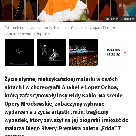
Oleksandr Poliakovsky
Czterech tancerzy przebranych za śmierć i solistka grająca Fridę w
pomarańczowo-białej sukni
GALERIA
43
ZDJĘĆ
Życie słynnej meksykańskiej malarki w dwóch
aktach i w choreografii Anabelle Lopez Ochoa,
którą zafascynowały losy Fridy Kahlo. Na scenie
Opery Wrocławskiej zobaczymy wybrane
wydarzenia z życia artystki, m.in. tragiczny
wypadek, który zaważył na jej biografii i miłość do
malarza Diego Rivery. Premiera baletu „Frida” 7