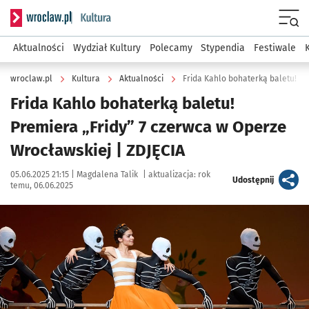
Serwis informacyjny wroclaw.pl podserwis: Kultura
Menu
Aktualności
Wydział Kultury
Polecamy
Stypendia
Festiwale
wroclaw.pl
Kultura
Aktualności
Frida Kahlo bohaterką baletu!
Premiera „Fridy” 7 czerwca w Operze
Wrocławskiej | ZDJĘCIA
Data publikacji:
Autor:
05.06.2025 21:15 |
Magdalena Talik
|
aktualizacja:
rok
artykuł
Udostępnij
temu, 06.06.2025
Kliknij, aby zobaczyć galerię