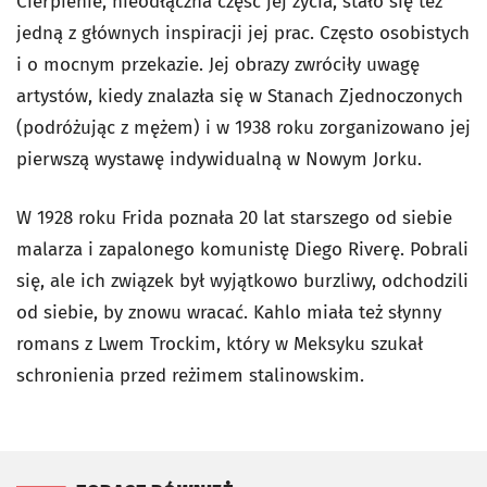
Cierpienie, nieodłączna część jej życia, stało się też
jedną z głównych inspiracji jej prac. Często osobistych
i o mocnym przekazie. Jej obrazy zwróciły uwagę
artystów, kiedy znalazła się w Stanach Zjednoczonych
(podróżując z mężem) i w 1938 roku zorganizowano jej
pierwszą wystawę indywidualną w Nowym Jorku.
W 1928 roku Frida poznała 20 lat starszego od siebie
malarza i zapalonego komunistę Diego Riverę. Pobrali
się, ale ich związek był wyjątkowo burzliwy, odchodzili
od siebie, by znowu wracać. Kahlo miała też słynny
romans z Lwem Trockim, który w Meksyku szukał
schronienia przed reżimem stalinowskim.