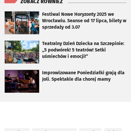
ZOBACZ RÓWNIEŻ
otworzy się w nowej karcie
Festiwal Nowe Horyzonty 2025 we
Wrocławiu. Seanse od 17 lipca, bilety w
sprzedaży od 3.07
otworzy się w nowej karcie
Teatralny Dzień Dziecka na Szczepinie:
„5 podwórek! 5 teatrów! Setki
uśmiechów i emocji!”
otworzy się w nowej karcie
Improwizowane Poniedziałki grają dla
Joli. Spektakle dla chorej mamy