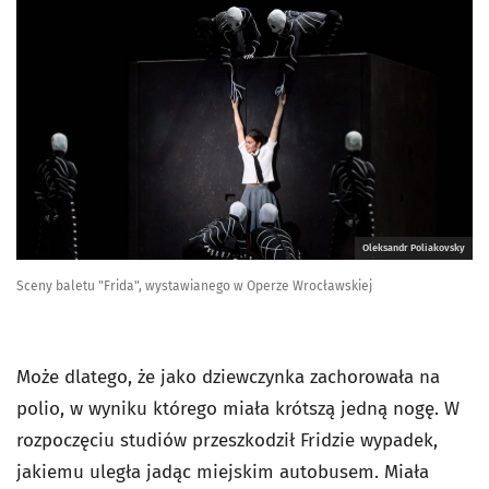
Oleksandr Poliakovsky
Sceny baletu "Frida", wystawianego w Operze Wrocławskiej
Może dlatego, że jako dziewczynka zachorowała na
polio, w wyniku którego miała krótszą jedną nogę. W
rozpoczęciu studiów przeszkodził Fridzie wypadek,
jakiemu uległa jadąc miejskim autobusem. Miała