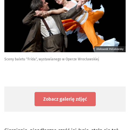
Oleksandr Poliakovsky
Sceny baletu "Frida", wystawianego w Operze Wrocławskiej
Zobacz galerię zdjęć