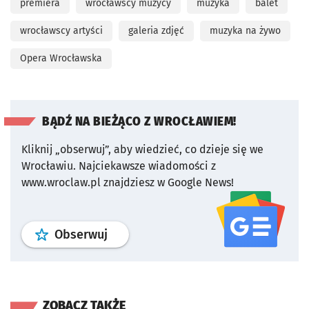
premiera
wrocławscy muzycy
muzyka
balet
wrocławscy artyści
galeria zdjęć
muzyka na żywo
Opera Wrocławska
BĄDŹ NA BIEŻĄCO Z WROCŁAWIEM!
Kliknij „obserwuj”, aby wiedzieć, co dzieje się we
Wrocławiu.
Najciekawsze wiadomości z
www.wroclaw.pl znajdziesz w Google News!
profil
google news
serwisu wroclaw
Obserwuj
ZOBACZ TAKŻE