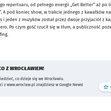
 repertuaru, od pełnego energii „Get Better” aż po li
ns”. A pod koniec show, w trakcie jednego z kawałków 
 i jeden z muzyków został przez dwoje przyjaciół z kap
ro. Po czym gość rzucił się w tłum, a publiczność poz
urfing.
CO Z WROCŁAWIEM!
wiedzieć, co dzieje się we Wrocławiu.
i z www.wroclaw.pl znajdziesz w Google News!