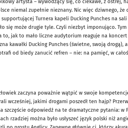
folkowy artysta – wywodzący się, co ciekawe, z ostrej, 
olsce niemal zupełnie nieznany. Nic więc dziwnego, że do
supportującej Turnera kapeli Ducking Punches na sali 
ło się może drugie tyle. Czyli niezbyt imponująco. Ty
a to, jak to mało liczne audytorium reaguje na koncer
i zna kawałki Ducking Punches (świetne, swoją drogą), al
trafi od biedy zanucić refren – nie: na pamięć, w cało
owiek zaczyna poważnie wątpić w swoje kompetencje.
grali wcześniej, jakimi drogami poszedł ten hajp? Prze
 szczęście odpowiedź na te dramatyczne pytania: w Fir
ach rzadziej można było usłyszeć język polski niż angiel
zli po prostu Anglicy. Zapewne głównie ci, którzy akur