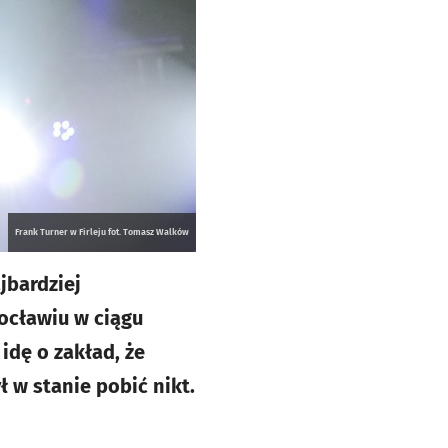
Frank Turner w Firleju fot. Tomasz Walków
jbardziej
rocławiu w ciągu
idę o zakład, że
ł w stanie pobić nikt.