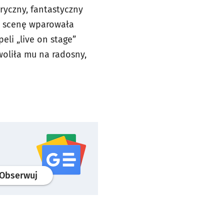
ryczny, fantastyczny
na scenę wparowała
eli „live on stage”
woliła mu na radosny,
profil
google news
serwisu wroclaw.pl
Obserwuj