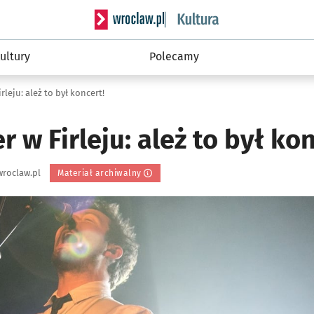
Serwis informacyjny wroclaw.pl podserwis: 
ultury
Polecamy
rleju: ależ to był koncert!
r w Firleju: ależ to był kon
roclaw.pl
Materiał archiwalny