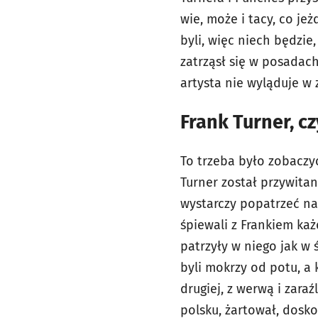
wie, może i tacy, co jeż
byli, więc niech będzie,
zatrząsł się w posadac
artysta nie wyląduje w 
Frank Turner, c
To trzeba było zobaczyć,
Turner został przywitan
wystarczy popatrzeć na 
śpiewali z Frankiem każ
patrzyły w niego jak w ś
byli mokrzy od potu, a 
drugiej, z werwą i zar
polsku, żartował, doskon