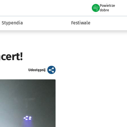
Powietrze
we Wrocławiu
Kultura
dobre
Stypendia
Festiwale
cert!
artykuł
Udostępnij