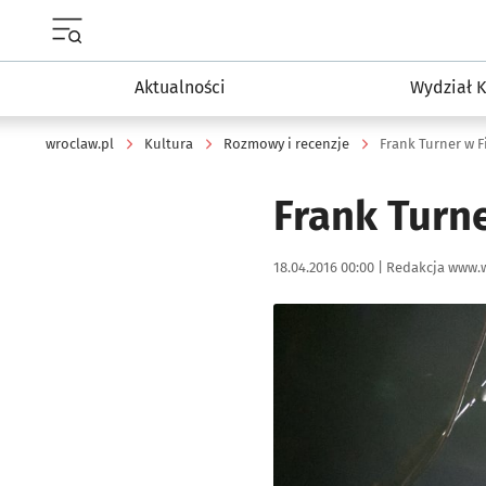
Menu główne portalu wroclaw.pl
Aktualności
Wydział K
wroclaw.pl
Kultura
Rozmowy i recenzje
Frank Turner w Fi
Frank Turne
Data publikacji:
Autor:
18.04.2016 00:00 |
Redakcja www.w
Kliknij, aby powiększyć