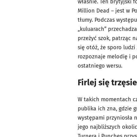
właśnie. Ten brytyjski 
Million Dead – jest w P
tłumy. Podczas występu 
„kuluarach” przechadza
przeżyć szok, patrząc n
się otóż, że sporo ludz
rozpoznaje melodię i po
ostatniego wersu.
Firlej się trzęsie
W takich momentach czł
publika ich zna, gdzie 
występami przyniosła na
jego najbliższych okolic
Turnera i Punches przys