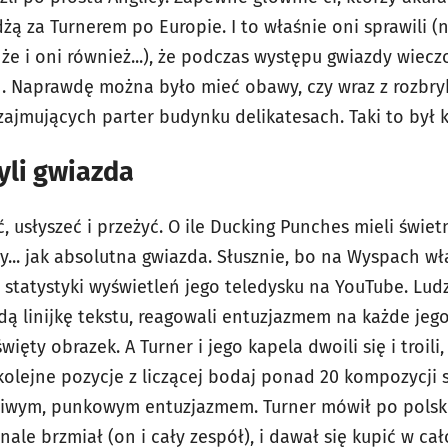
dżą za Turnerem po Europie. I to właśnie oni sprawili (
 że i oni również...), że podczas występu gwiazdy wiecz
h. Naprawdę można było mieć obawy, czy wraz z rozbry
zajmujących parter budynku delikatesach. Taki to był 
zyli gwiazda
 usłyszeć i przeżyć. O ile Ducking Punches mieli świetn
y... jak absolutna gwiazda. Słusznie, bo na Wyspach wł
statystyki wyświetleń jego teledysku na YouTube. Ludzie
dą linijkę tekstu, reagowali entuzjazmem na każde jeg
więty obrazek. A Turner i jego kapela dwoili się i troil
kolejne pozycje z liczącej bodaj ponad 20 kompozycji se
aźliwym, punkowym entuzjazmem. Turner mówił po polsku 
ale brzmiał (on i cały zespół), i dawał się kupić w cał