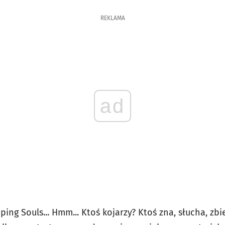
REKLAMA
ad
ing Souls... Hmm... Ktoś kojarzy? Ktoś zna, słucha, zbi