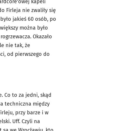
hardcore'owej kapeli
 Firleja nie zwaliły się
było jakieś 60 osób, po
m większy można było
t rogrzewacza. Okazało
e nie tak, że
ści, od pierwszego do
 Co to za jedni, skąd
rwa techniczna między
leju, przy barze i w
ski. Uff. Czyli na
at są we Wrocławiu, kto