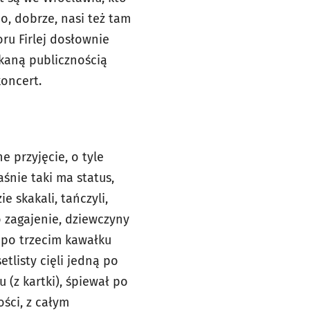
no, dobrze, nasi też tam
oru Firlej dosłownie
kaną publicznością
koncert.
e przyjęcie, o tyle
aśnie taki ma status,
 skakali, tańczyli,
o zagajenie, dziewczyny
i, po trzecim kawałku
tlisty cięli jedną po
(z kartki), śpiewał po
ości, z całym