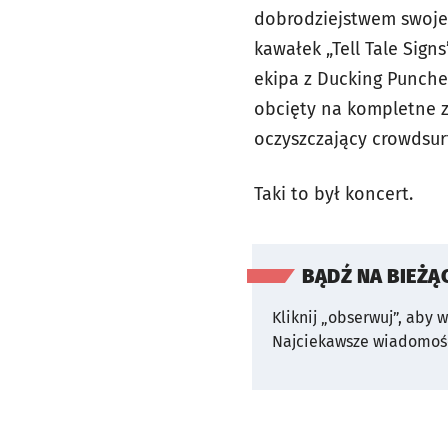
dobrodziejstwem swojego
kawałek „Tell Tale Sig
ekipa z Ducking Punches
obcięty na kompletne ze
oczyszczający crowds
Taki to był koncert.
BĄDŹ NA BIEŻĄ
Kliknij „obserwuj”, aby 
Najciekawsze wiadomośc