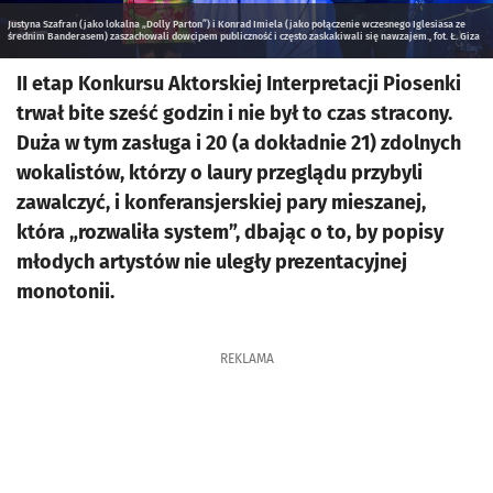
Justyna Szafran (jako lokalna „Dolly Parton”) i Konrad Imiela (jako połączenie wczesnego Iglesiasa ze
średnim Banderasem) zaszachowali dowcipem publiczność i często zaskakiwali się nawzajem., fot. Ł. Giza
II etap Konkursu Aktorskiej Interpretacji Piosenki
trwał bite sześć godzin i nie był to czas stracony.
Duża w tym zasługa i 20 (a dokładnie 21) zdolnych
wokalistów, którzy o laury przeglądu przybyli
zawalczyć, i konferansjerskiej pary mieszanej,
która „rozwaliła system”, dbając o to, by popisy
młodych artystów nie uległy prezentacyjnej
monotonii.
REKLAMA