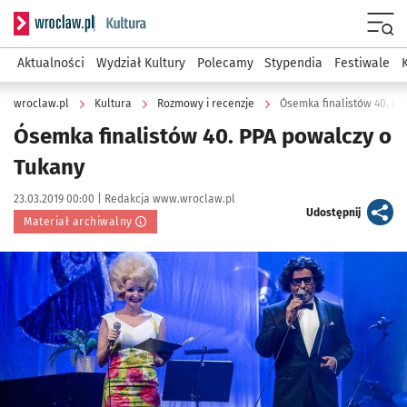
Serwis informacyjny wroclaw.pl podserwis: Kultura
Menu
Aktualności
Wydział Kultury
Polecamy
Stypendia
Festiwale
wroclaw.pl
Kultura
Rozmowy i recenzje
Ósemka finalistów 40. PP
Ósemka finalistów 40. PPA powalczy o
Tukany
Data publikacji:
Autor:
23.03.2019 00:00 |
Redakcja www.wroclaw.pl
artykuł
Udostępnij
Materiał archiwalny
Kliknij, aby powiększyć