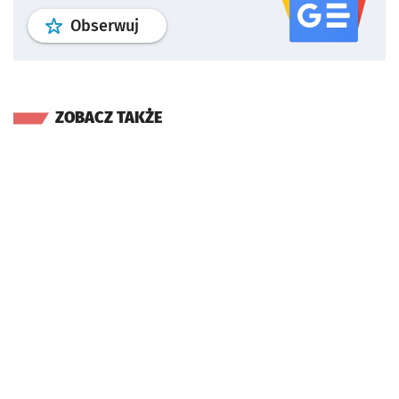
profil
google news
serwisu wroclaw
Obserwuj
ZOBACZ TAKŻE