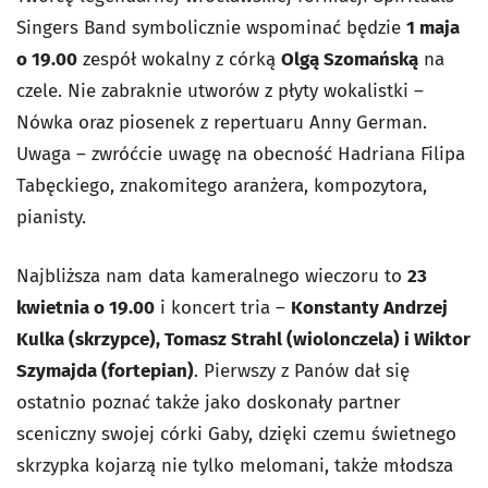
Singers Band symbolicznie wspominać będzie
1 maja
o 19.00
zespół wokalny z córką
Olgą Szomańską
na
czele. Nie zabraknie utworów z płyty wokalistki –
Nówka oraz piosenek z repertuaru Anny German.
Uwaga – zwróćcie uwagę na obecność Hadriana Filipa
Tabęckiego, znakomitego aranżera, kompozytora,
pianisty.
Najbliższa nam data kameralnego wieczoru to
23
kwietnia o 19.00
i koncert tria –
Konstanty Andrzej
Kulka (skrzypce), Tomasz Strahl (wiolonczela) i Wiktor
Szymajda (fortepian)
. Pierwszy z Panów dał się
ostatnio poznać także jako doskonały partner
sceniczny swojej córki Gaby, dzięki czemu świetnego
skrzypka kojarzą nie tylko melomani, także młodsza