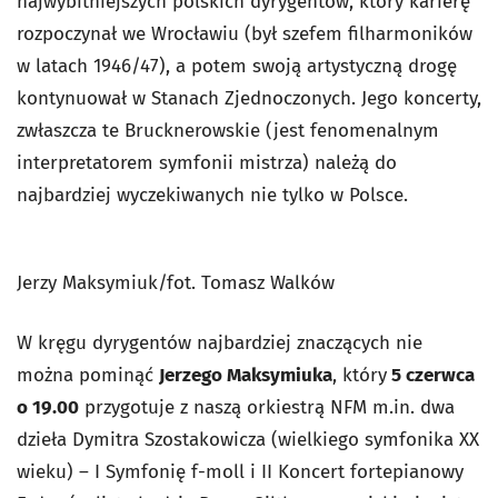
najwybitniejszych polskich dyrygentów, który karierę
rozpoczynał we Wrocławiu (był szefem filharmoników
w latach 1946/47), a potem swoją artystyczną drogę
kontynuował w Stanach Zjednoczonych. Jego koncerty,
zwłaszcza te Brucknerowskie (jest fenomenalnym
interpretatorem symfonii mistrza) należą do
najbardziej wyczekiwanych nie tylko w Polsce.
Jerzy Maksymiuk/fot. Tomasz Walków
W kręgu dyrygentów najbardziej znaczących nie
można pominąć
Jerzego Maksymiuka
, który
5 czerwca
o 19.00
przygotuje z naszą orkiestrą NFM m.in. dwa
dzieła Dymitra Szostakowicza (wielkiego symfonika XX
wieku) – I Symfonię f-moll i II Koncert fortepianowy