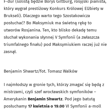
F-dur (solistą będzie Borys Giltburg, rosyjski pianista,
który wygrał prestiżowy Konkurs Królowej Elżbiety w
Brukseli). Dlaczego warto tego Szostakowicza
posłuchać? Bo Maksymiuk ma świetną rękę to
utworów Rosjanina. Ten, kto blisko dekadę temu
słuchał wykonania słynnej V Symfonii (a zwłaszcza
triumfalnego finału) pod Maksymiukiem raczej już nie
zasnął.
Benjamin Shwartz/fot. Tomasz Walków
I najmłodszy w gronie tych, którzy zmagać się będą z
mistrzami, czyli szef wrocławskich symfoników –
Amerykanin
Benjamin Shwartz
. Pod jego batutą
posłuchamy
17 kwietnia o 19.00
VI Symfonii a-moll