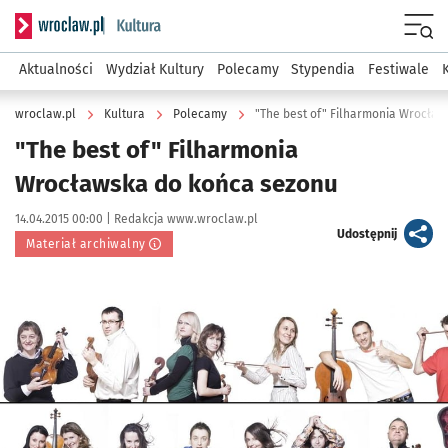
Serwis informacyjny wroclaw.pl podserwis: Kultura
Menu
Aktualności
Wydział Kultury
Polecamy
Stypendia
Festiwale
wroclaw.pl
Kultura
Polecamy
"The best of" Filharmonia Wrocła
"The best of" Filharmonia
Wrocławska do końca sezonu
Data publikacji:
Autor:
14.04.2015 00:00 |
Redakcja www.wroclaw.pl
artykuł
Udostępnij
Materiał archiwalny
Kliknij, aby powiększyć