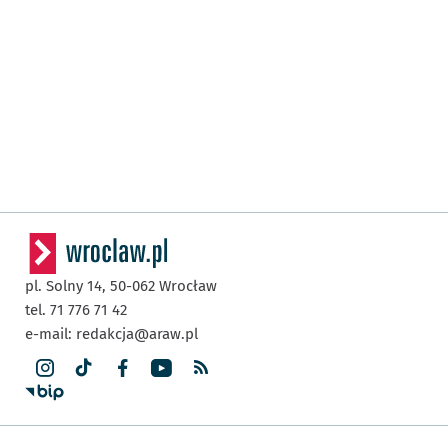
pl. Solny 14,
50-062
Wrocław
tel. 71 776 71 42
e-mail:
redakcja@araw.pl