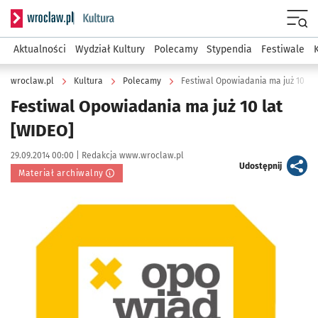
Serwis informacyjny wroclaw.pl podserwis: Kultura
Menu
Aktualności
Wydział Kultury
Polecamy
Stypendia
Festiwale
wroclaw.pl
Kultura
Polecamy
Festiwal Opowiadania ma już 10 la
Festiwal Opowiadania ma już 10 lat
[WIDEO]
Data publikacji:
Autor:
29.09.2014 00:00 |
Redakcja www.wroclaw.pl
artykuł
Udostępnij
Materiał archiwalny
Kliknij, aby powiększyć