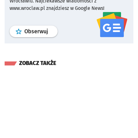
Wrocławiu.
Najciekawsze wiadomości z
www.wroclaw.pl znajdziesz w Google News!
profil
google news
serwisu wroclaw
Obserwuj
ZOBACZ TAKŻE