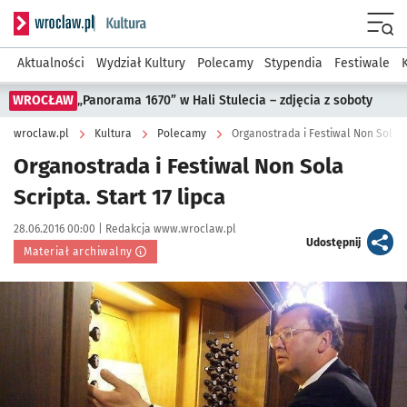
Serwis informacyjny wroclaw.pl podserwis: Kultura
Menu
Aktualności
Wydział Kultury
Polecamy
Stypendia
Festiwale
WROCŁAW
„Panorama 1670” w Hali Stulecia – zdjęcia z soboty
wroclaw.pl
Kultura
Polecamy
Organostrada i Festiwal Non Sola Sc
Organostrada i Festiwal Non Sola
Scripta. Start 17 lipca
Data publikacji:
Autor:
28.06.2016 00:00 |
Redakcja www.wroclaw.pl
artykuł
Udostępnij
Materiał archiwalny
Kliknij, aby powiększyć