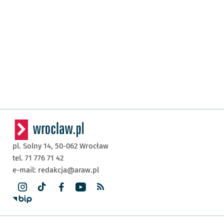
pl. Solny 14,
50-062
Wrocław
tel. 71 776 71 42
e-mail:
redakcja@araw.pl