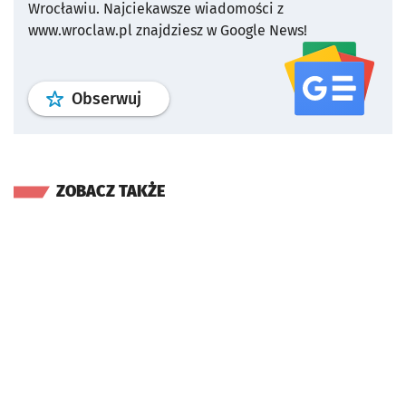
Wrocławiu.
Najciekawsze wiadomości z
www.wroclaw.pl znajdziesz w Google News!
profil
google news
serwisu wroclaw
Obserwuj
ZOBACZ TAKŻE