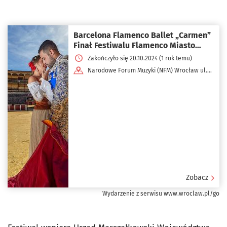
Barcelona Flamenco Ballet „Carmen”
Finał Festiwalu Flamenco Miasto
Krasnali/Ciudad de Duendes
Zakończyło się 20.10.2024 (1 rok temu)
Narodowe Forum Muzyki (NFM) Wrocław ul.
pl. Wolności 1
Zobacz
Wydarzenie z serwisu www.wroclaw.pl/go