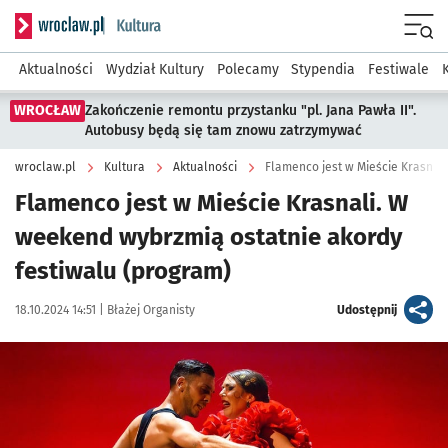
Serwis informacyjny wroclaw.pl podserwis: Kultura
Menu
Aktualności
Wydział Kultury
Polecamy
Stypendia
Festiwale
WROCŁAW
Zakończenie remontu przystanku "pl. Jana Pawła II".
Autobusy będą się tam znowu zatrzymywać
wroclaw.pl
Kultura
Aktualności
Flamenco jest w Mieście Krasnal
Flamenco jest w Mieście Krasnali. W
weekend wybrzmią ostatnie akordy
festiwalu (program)
Data publikacji:
Autor:
artykuł
18.10.2024 14:51 |
Błażej Organisty
Udostępnij
Kliknij, aby zobaczyć galerię