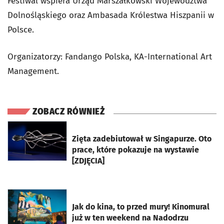
Festiwal wspiera Urząd Marszałkowski Województwa
Dolnośląskiego oraz Ambasada Królestwa Hiszpanii w
Polsce.
Organizatorzy: Fandango Polska, KA-International Art
Management.
ZOBACZ RÓWNIEŻ
otworzy się w nowej karcie
Zięta zadebiutował w Singapurze. Oto
prace, które pokazuje na wystawie
[ZDJĘCIA]
otworzy się w nowej karcie
Jak do kina, to przed mury! Kinomural
już w ten weekend na Nadodrzu