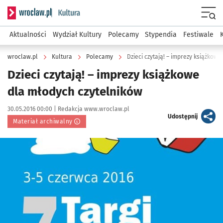
Serwis informacyjny wroclaw.pl podserwis: Kultura
Menu
Aktualności
Wydział Kultury
Polecamy
Stypendia
Festiwale
wroclaw.pl
Kultura
Polecamy
Dzieci czytają! – imprezy książkow
Dzieci czytają! – imprezy książkowe
dla młodych czytelników
Data publikacji:
Autor:
30.05.2016 00:00 |
Redakcja www.wroclaw.pl
artykuł
Udostępnij
Materiał archiwalny
Kliknij, aby powiększyć