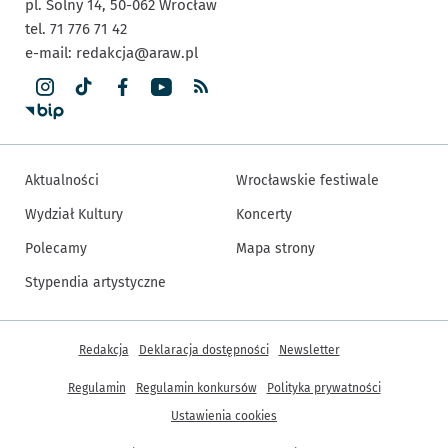
pl. Solny 14,
50-062
Wrocław
tel. 71 776 71 42
e-mail:
redakcja@araw.pl
Aktualności
Wrocławskie festiwale
Wydział Kultury
Koncerty
Polecamy
Mapa strony
Stypendia artystyczne
Inne informacje
Redakcja
Deklaracja dostępności
Newsletter
Regulamin
Regulamin konkursów
Polityka prywatności
Ustawienia cookies