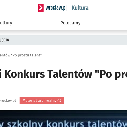
Serwis informacyjny wroclaw.pl podserwis: 
ultury
Polecamy
JĘCIA
entów "Po prostu talent"
i Konkurs Talentów "Po pr
roclaw.pl
Materiał archiwalny