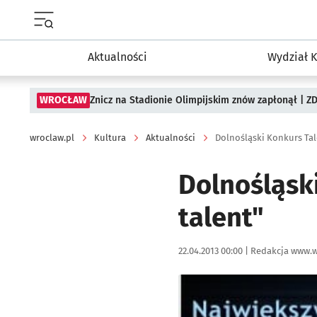
Menu główne portalu wroclaw.pl
Aktualności
Wydział K
WROCŁAW
Znicz na Stadionie Olimpijskim znów zapłonął | ZD
wroclaw.pl
Kultura
Aktualności
Dolnośląski Konkurs Tal
Dolnośląsk
talent"
Data publikacji:
Autor:
22.04.2013 00:00 |
Redakcja www.w
Kliknij, aby powiększyć