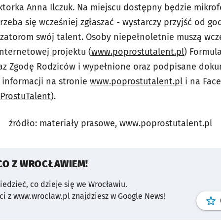
ktorka Anna Ilczuk. Na miejscu dostępny będzie mikro
trzeba się wcześniej zgłaszać - wystarczy przyjść od g
izatorom swój talent. Osoby niepełnoletnie muszą wcze
nternetowej projektu (
www.poprostutalent.pl
) Formul
az Zgodę Rodziców i wypełnione oraz podpisane doku
 informacji na stronie
www.poprostutalent.pl
i na Fac
rostuTalent
).
źródło: materiały prasowe, www.poprostutalent.pl
CO Z WROCŁAWIEM!
wiedzieć, co dzieje się we Wrocławiu.
i z www.wroclaw.pl znajdziesz w Google News!