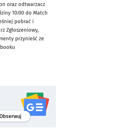
fon oraz odtwarzacz
odziny 10:00 do Match
śniej pobrać i
arz Zgłoszeniowy,
menty przynieść ze
ebooku
profil
google news
serwisu wroclaw.pl
Obserwuj