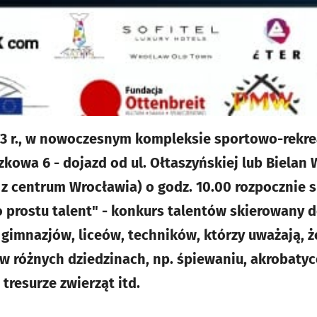
13 r., w nowoczesnym kompleksie sportowo-rekr
yszkowa 6 - dojazd od ul. Ołtaszyńskiej lub Bielan
 z centrum Wrocławia) o godz. 10.00 rozpocznie s
 prostu talent" - konkurs talentów skierowany d
gimnazjów, liceów, techników, którzy uważają, że
w różnych dziedzinach, np. śpiewaniu, akrobatyce
tresurze zwierząt itd.