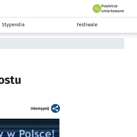
Powietrze
we Wrocławiu
Kultura
umiarkowane
Stypendia
Festiwale
ostu
artykuł
Udostępnij