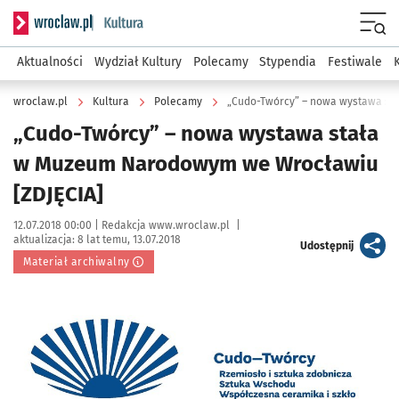
Serwis informacyjny wroclaw.pl podserwis: Kultura
Menu
Aktualności
Wydział Kultury
Polecamy
Stypendia
Festiwale
wroclaw.pl
Kultura
Polecamy
„Cudo-Twórcy” – nowa wystawa stała
w Muzeum Narodowym we Wrocławiu
[ZDJĘCIA]
Data publikacji:
Autor:
12.07.2018 00:00 |
Redakcja www.wroclaw.pl
|
aktualizacja:
8 lat temu, 13.07.2018
artykuł
Udostępnij
Materiał archiwalny
Kliknij, aby powiększyć