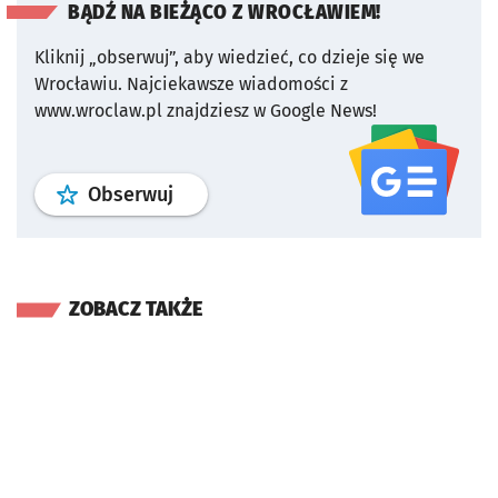
BĄDŹ NA BIEŻĄCO Z WROCŁAWIEM!
Kliknij „obserwuj”, aby wiedzieć, co dzieje się we
Wrocławiu.
Najciekawsze wiadomości z
www.wroclaw.pl znajdziesz w Google News!
profil
google news
serwisu wroclaw
Obserwuj
ZOBACZ TAKŻE