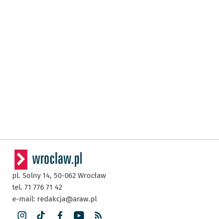
pl. Solny 14,
50-062
Wrocław
tel. 71 776 71 42
e-mail:
redakcja@araw.pl