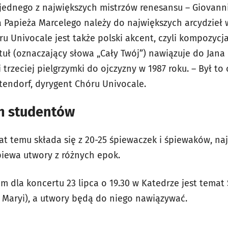
jednego z największych mistrzów renesansu – Giovanni
a Papieża Marcelego należy do największych arcydzieł w
u Univocale jest także polski akcent, czyli kompozycj
tuł (oznaczający słowa „Cały Twój”) nawiązuje do Jana P
rzeciej pielgrzymki do ojczyzny w 1987 roku. – Był to 
tendorf, dyrygent Chóru Univocale.
ch studentów
at temu składa się z 20-25 śpiewaczek i śpiewaków, na
śpiewa utwory z różnych epok.
la koncertu 23 lipca o 19.30 w Katedrze jest temat St
 Maryi), a utwory będą do niego nawiązywać.