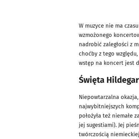
W muzyce nie ma czasu k
wzmożonego koncertowe
nadrobić zaległości z 
choćby z tego względu
wstęp na koncert jest 
Święta Hildega
Niepowtarzalna okazja, 
najwybitniejszych komp
położyła też niemałe z
jej sugestiami). Jej pi
twórczością niemieckiej