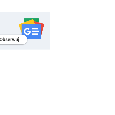
profil
google news
serwisu wroclaw.pl
Obserwuj