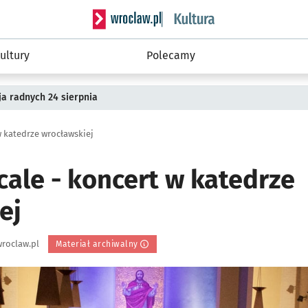
Serwis informacyjny wroclaw.pl podserwis: 
ultury
Polecamy
a radnych 24 sierpnia
w katedrze wrocławskiej
cale - koncert w katedrze
ej
roclaw.pl
Materiał archiwalny