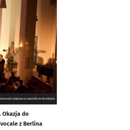
 Univocale zaśpiewa w czwartek we Wrocławiu
. Okazja do
vocale z Berlina