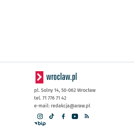
pl. Solny 14,
50-062
Wrocław
tel. 71 776 71 42
e-mail:
redakcja@araw.pl