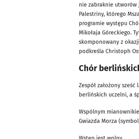
nie zabraknie utworów 
Palestriny, którego Msz
programie występu Chór
Mikołaja Góreckiego. Ty
skomponowany z okazji t
podkreśla Christoph Os
Chór berliński
Zespół założony sześć l
berlińskich uczelni, a 
Wspólnym mianownikiem d
Gwiazda Morza (symbol
Wstęp jest wolny.