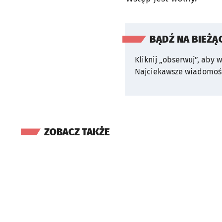
BĄDŹ NA BIEŻĄ
Kliknij „obserwuj”, aby 
Najciekawsze wiadomośc
ZOBACZ TAKŻE