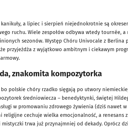
anikuły, a lipiec i sierpień niejednokrotnie są okrese
go ruchu. Wiele zespołów odbywa wtedy tournée, a
minionych sezonów. Występ Chóru Univocale z Berlina
, że przyjeżdża z wyjątkowo ambitnym i ciekawym pro
darmowy.
rda, znakomita kompozytorka
bo polskie chóry rzadko sięgają po utwory niemieckiej 
ozytorek średniowiecza – benedyktynki, świętej Hildeg
asługi w promowaniu zdrowego żywienia (dziś nawet w 
eśni religijne cechuje wielka emocjonalność, a renesans
 mistyczki trwa już przynajmniej od dekady. Oprócz dz