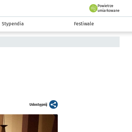
Powietrze
we Wrocławiu
Kultura
umiarkowane
Stypendia
Festiwale
artykuł
Udostępnij