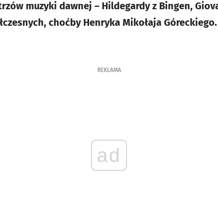
rzów muzyki dawnej – Hildegardy z Bingen, Giov
półczesnych, choćby Henryka Mikołaja Góreckiego.
REKLAMA
ad