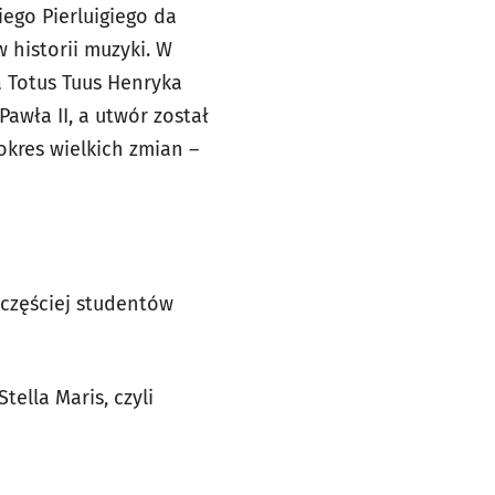
ego Pierluigiego da
 historii muzyki. W
a Totus Tuus Henryka
awła II, a utwór został
okres wielkich zmian –
jczęściej studentów
ella Maris, czyli