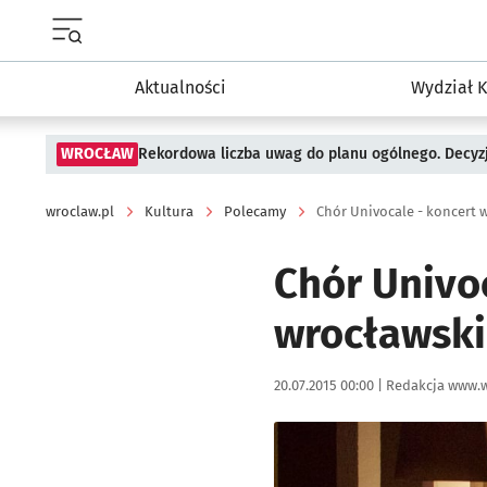
Menu główne portalu wroclaw.pl
Aktualności
Wydział K
WROCŁAW
Rekordowa liczba uwag do planu ogólnego. Decyzj
wroclaw.pl
Kultura
Polecamy
Chór Univocale - koncert 
Chór Univo
wrocławski
Data publikacji:
Autor:
20.07.2015 00:00 |
Redakcja www.w
Kliknij, aby powiększyć