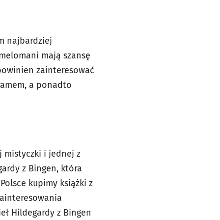
m najbardziej
 melomani mają szansę
 powinien zainteresować
gramem, a ponadto
mistyczki i jednej z
ardy z Bingen, która
Polsce kupimy książki z
 zainteresowania
ieł Hildegardy z Bingen