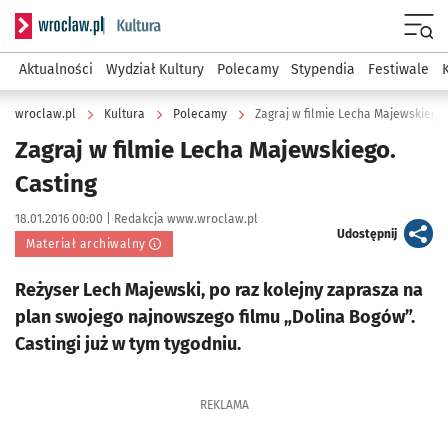
Serwis informacyjny wroclaw.pl podserwis: Kultura
Menu
Aktualności
Wydział Kultury
Polecamy
Stypendia
Festiwale
wroclaw.pl
Kultura
Polecamy
Zagraj w filmie Lecha Majewskiego.
Zagraj w filmie Lecha Majewskiego.
Casting
Data publikacji:
Autor:
18.01.2016 00:00 |
Redakcja www.wroclaw.pl
artykuł
Udostępnij
Materiał archiwalny
Reżyser Lech Majewski, po raz kolejny zaprasza na
plan swojego najnowszego filmu „Dolina Bogów”.
Castingi już w tym tygodniu.
REKLAMA