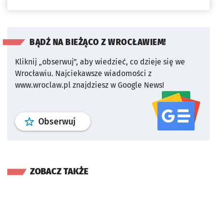
BĄDŹ NA BIEŻĄCO Z WROCŁAWIEM!
Kliknij „obserwuj”, aby wiedzieć, co dzieje się we
Wrocławiu.
Najciekawsze wiadomości z
www.wroclaw.pl znajdziesz w Google News!
profil
google news
serwisu wroclaw
Obserwuj
ZOBACZ TAKŻE