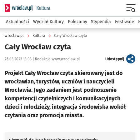
Serwis informacyjny wroclaw.pl podserwis: Kultura
Menu
Aktualności
Wydział Kultury
Polecamy
Stypendia
Festiwale
wroclaw.pl
Kultura
Cały Wrocław czyta
Cały Wrocław czyta
Data publikacji:
Autor:
artykuł
25.03.2022 13:03 |
Redakcja www.wroclaw.pl
Udostępnij
Projekt Cały Wrocław czyta skierowany jest do
wrocławian, turystów, uczniów i nauczycieli
Wrocławia. Jego zadaniem jest podnoszenie
kompetencji czytelniczych i komunikacyjnych
dzieci i młodzieży, integracja środowiska wokół
czytania oraz promocja miasta.