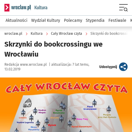
Serwis informacyjny wroclaw.pl podserwis: Kultura
Menu
Aktualności
Wydział Kultury
Polecamy
Stypendia
Festiwale
wroclaw.pl
Kultura
Cały Wrocław czyta
Skrzynki do bookcrossin
Skrzynki do bookcrossingu we
Wrocławiu
Autor:
Redakcja www.wroclaw.pl
|
aktualizacja:
7 lat temu,
artykuł
Udostępnij
13.02.2019
Kliknij, aby powiększyć