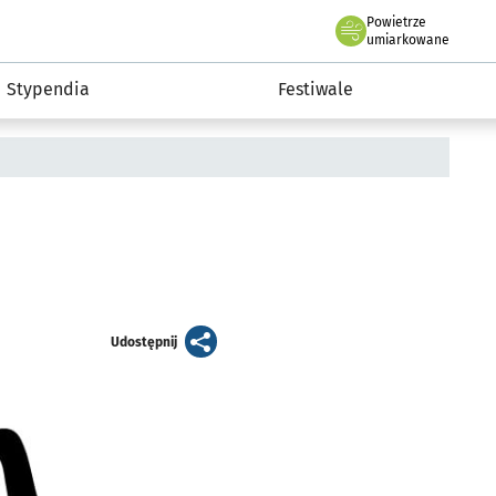
Powietrze
we Wrocławiu
Kultura
umiarkowane
Stypendia
Festiwale
artykuł
Udostępnij