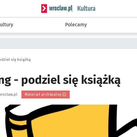
Serwis informacyjny wroclaw.pl podserwis: 
ultury
Polecamy
dziel się książką
g - podziel się książką
roclaw.pl
Materiał archiwalny