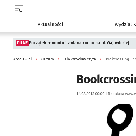
Menu główne portalu wroclaw.pl
Aktualności
Wydział K
PILNE
Początek remontu i zmiana ruchu na ul. Gajowickiej
wroclaw.pl
Kultura
Cały Wrocław czyta
Bookcrossing - po
Bookcrossin
Data publikacji:
Autor:
14.08.2013 00:00 |
Redakcja www.w
Kliknij, aby powiększyć