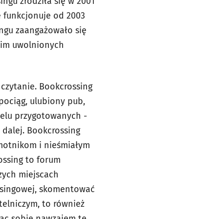
ingu zrodziła się w 2001
e funkcjonuje od 2003
ingu zaangażowało się
 nim uwolnionych
 czytanie. Bookcrossing
pociąg, ulubiony pub,
 celu przygotowanych -
 dalej.
Bookcrossing
amotnikom i nieśmiałym
ssing to forum
zych miejscach
ssingowej, skomentować
elniczym, to również
ając sobie nawzajem te