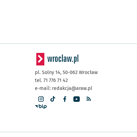
pl. Solny 14,
50-062
Wrocław
tel. 71 776 71 42
e-mail:
redakcja@araw.pl