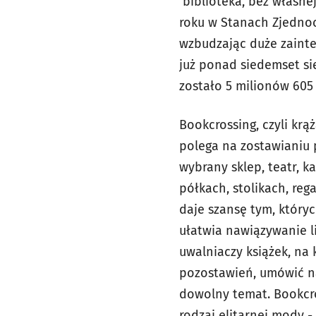
biblioteka, bez własnej
roku w Stanach Zjednoc
wzbudzając duże zainte
już ponad siedemset si
zostało 5 milionów 605 
Bookcrossing, czyli kr
polega na zostawianiu 
wybrany sklep, teatr, k
półkach, stolikach, reg
daje szansę tym, któryc
ułatwia nawiązywanie l
uwalniaczy książek, na
pozostawień, umówić n
dowolny temat.
Bookcr
rodzaj elitarnej mody -