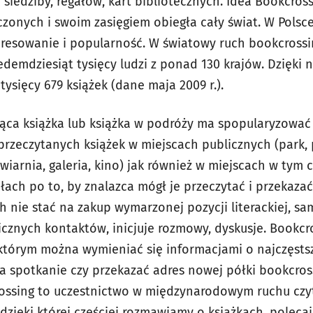
 siedziby, regałów, kart bibliotecznych. Idea Bookcross
zonych i swoim zasięgiem obiegła cały świat. W Polsc
resowanie i popularność. W światowy ruch bookcross
edemdziesiąt tysięcy ludzi z ponad 130 krajów. Dzięki
tysięcy 679 książek (dane maja 2009 r.).
ążąca książka lub książka w podróży ma spopularyzować
przeczytanych książek w miejscach publicznych (park, 
awiarnia, galeria, kino) jak również w miejscach w tym
ałach po to, by znalazca mógł je przeczytać i przekazać
h nie stać na zakup wymarzonej pozycji literackiej, s
icznych kontaktów, inicjuje rozmowy, dyskusje.
Bookcro
 którym można wymieniać się informacjami o najczęsts
a spotkanie czy przekazać adres nowej półki bookcro
ossing to uczestnictwo w międzynarodowym ruchu czyt
 dzięki której częściej rozmawiamy o książkach, polec