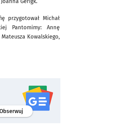
 Joanna Gerigk.
ię przygotował Michał
iej Pantomimy: Annę
 Mateusza Kowalskiego,
profil
google news
serwisu wroclaw.pl
Obserwuj