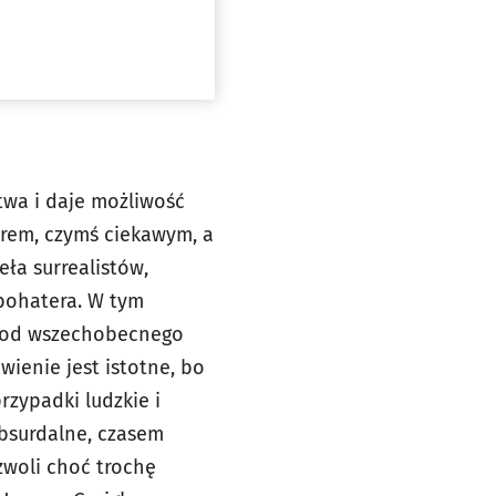
ctwa i daje możliwość
lorem, czymś ciekawym, a
ła surrealistów,
bohatera. W tym
ć od wszechobecnego
wienie jest istotne, bo
zypadki ludzkie i
bsurdalne, czasem
zwoli choć trochę