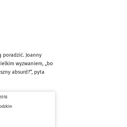
ą poradzić. Joanny
wielkim wyzwaniem, „bo
aszny absurd?”, pyta
 2018
bodzkim