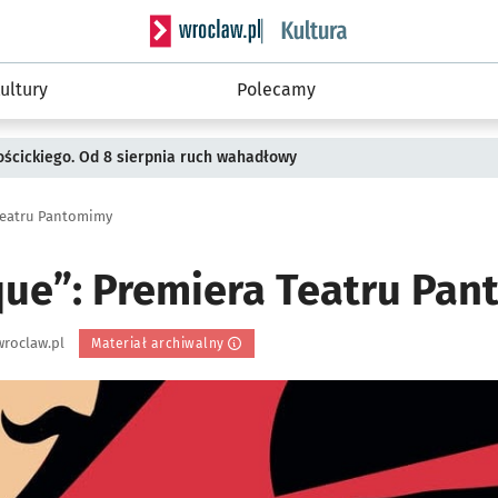
Serwis informacyjny wroclaw.pl podserwis: 
ultury
Polecamy
ościckiego. Od 8 sierpnia ruch wahadłowy
 Teatru Pantomimy
que”: Premiera Teatru Pa
roclaw.pl
Materiał archiwalny