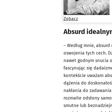
Zobacz
Absurd idealny
– Według mnie, absurd n
oswojenia tych cech. Dz
nawet godnym snucia op
fascynując się dadaizm
kontekście uważam abs
dążenia do doskonałości
nakłania do zadawania 
rozmaite odsłony samo
smutne lub beznadziejne