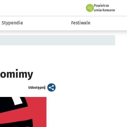
Powietrze
we Wrocławiu
Kultura
umiarkowane
Stypendia
Festiwale
ntomimy
artykuł
Udostępnij