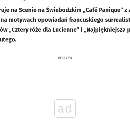
ruje na Scenie na Świebodzkim „Café Panique” z
 na motywach opowiadań francuskiego surrealis
w „Cztery róże dla Lucienne” i „Najpiękniejsza p
lutego.
REKLAMA
ad