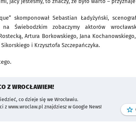
mi, jacy jesteśmy, to znaczy, że było warto – przyznaje
que” skomponował Sebastian Ładyżyński, scenograf
 na Świebodzkim zobaczymy aktorów wrocławsk
Rostecką, Artura Borkowskiego, Jana Kochanowskiego,
 Sikorskiego i Krzysztofa Szczepańczyka.
tego.
CO Z WROCŁAWIEM!
wiedzieć, co dzieje się we Wrocławiu.
i z www.wroclaw.pl znajdziesz w Google News!