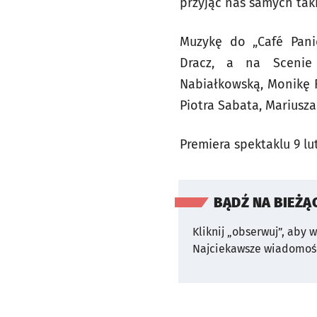
przyjąć nas samych taki
Muzykę do „Café Pani
Dracz, a na Scenie
Nabiałkowską, Monikę 
Piotra Sabata, Mariusza
Premiera spektaklu 9 lu
BĄDŹ NA BIEŻĄ
Kliknij „obserwuj”, aby 
Najciekawsze wiadomośc