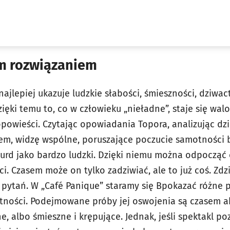
m rozwiązaniem
ajlepiej ukazuje ludzkie słabości, śmieszności, dziwa
ięki temu to, co w człowieku „nieładne”, staje się wa
owieści. Czytając opowiadania Topora, analizując dzie
em, widzę wspólne, poruszające poczucie samotności 
urd jako bardzo ludzki. Dzięki niemu można odpoczą
. Czasem może on tylko zadziwiać, ale to już coś. Zdzi
pytań. W „Café Panique” staramy się Bpokazać różne pr
tności. Podejmowane próby jej oswojenia są czasem a
, albo śmieszne i krępujące. Jednak, jeśli spektakl po