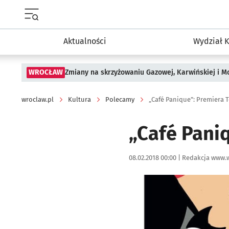
Menu główne portalu wroclaw.pl
Aktualności
Wydział K
WROCŁAW
Zmiany na skrzyżowaniu Gazowej, Karwińskiej i M
wroclaw.pl
Kultura
Polecamy
„Café Panique”: Premiera
„Café Pani
Data publikacji:
Autor:
08.02.2018 00:00 |
Redakcja www.w
Kliknij, aby powiększyć