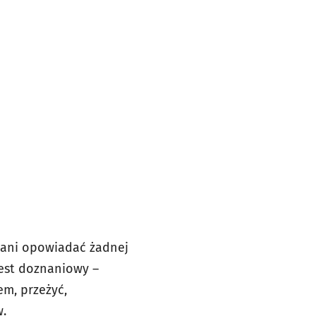
ć ani opowiadać żadnej
jest doznaniowy –
em, przeżyć,
w.