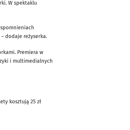
ki. W spektaklu
 wspomnieniach
– dodaje reżyserka.
orkami. Premiera w
zyki i multimedialnych
ety kosztują 25 zł