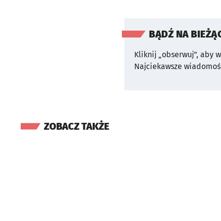
BĄDŹ NA BIEŻĄ
Kliknij „obserwuj”, aby 
Najciekawsze wiadomośc
ZOBACZ TAKŻE