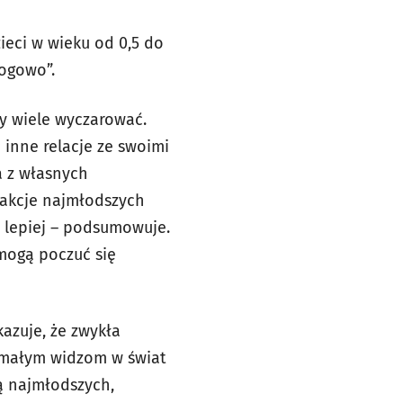
zieci w wieku od 0,5 do
łogowo”.
by wiele wyczarować.
 inne relacje ze swoimi
a z własnych
eakcje najmłodszych
m lepiej – podsumowuje.
mogą poczuć się
kazuje, że zwykła
ę małym widzom w świat
ą najmłodszych,