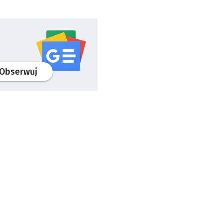
profil
google news
serwisu wroclaw.pl
Obserwuj