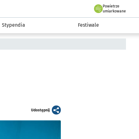
Powietrze
we Wrocławiu
Kultura
umiarkowane
Stypendia
Festiwale
artykuł
Udostępnij