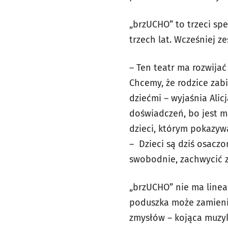
„brzUCHO” to trzeci spe
trzech lat. Wcześniej z
– Ten teatr ma rozwija
Chcemy, że rodzice zab
dziećmi – wyjaśnia Ali
doświadczeń, bo jest m
dzieci, którym pokazyw
– Dzieci są dziś osacz
swobodnie, zachwycić z
„brzUCHO” nie ma linear
poduszka może zamienić
zmysłów – kojąca muzyk