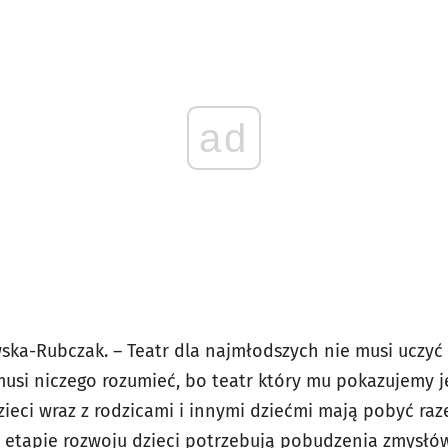
ad
wska-Rubczak. – Teatr dla najmłodszych nie musi uczy
 musi niczego rozumieć, bo teatr który mu pokazujemy 
zieci wraz z rodzicami i innymi dziećmi mają pobyć raz
etapie rozwoju dzieci potrzebują pobudzenia zmysłó