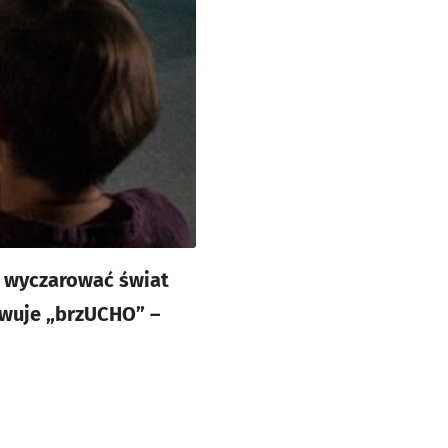
y wyczarować świat
owuje „brzUCHO” –