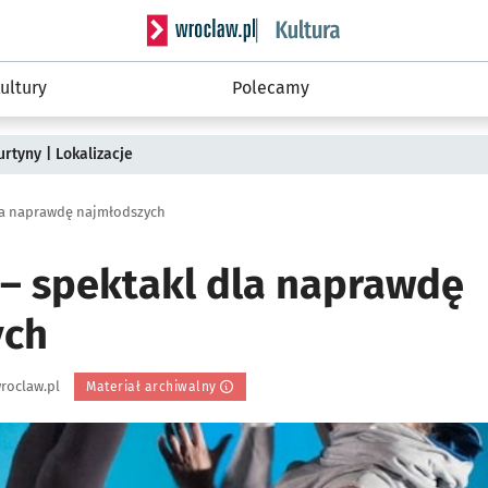
Serwis informacyjny wroclaw.pl podserwis: 
ultury
Polecamy
rtyny | Lokalizacje
la naprawdę najmłodszych
– spektakl dla naprawdę
ych
roclaw.pl
Materiał archiwalny