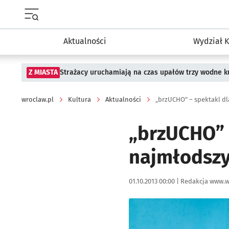
Menu główne portalu wroclaw.pl
Aktualności
Wydział K
Z MIASTA
Strażacy uruchamiają na czas upałów trzy wodne ku
wroclaw.pl
Kultura
Aktualności
„brzUCHO” – spektakl d
„brzUCHO” 
najmłodsz
Data publikacji:
Autor:
01.10.2013 00:00 |
Redakcja www.w
Kliknij, aby powiększyć