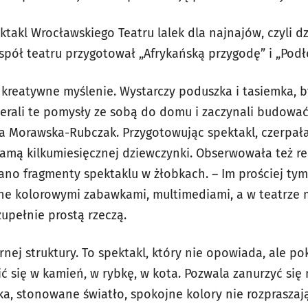
ktakl Wrocławskiego Teatru lalek dla najnajów, czyli d
espół teatru przygotował „Afrykańską przygodę” i „Pod
ć kreatywne myślenie. Wystarczy poduszka i tasiemka, 
ierali te pomysły ze sobą do domu i zaczynali budować
cja Morawska-Rubczak. Przygotowując spektakl, czerpał
amą kilkumiesięcznej dziewczynki. Obserwowała też r
ano fragmenty spektaklu w żłobkach. – Im prościej ty
one kolorowymi zabawkami, multimediami, a w teatrze 
upełnie prostą rzeczą.
nej struktury. To spektakl, który nie opowiada, ale po
 się w kamień, w rybkę, w kota. Pozwala zanurzyć si
a, stonowane światło, spokojne kolory nie rozpraszaj