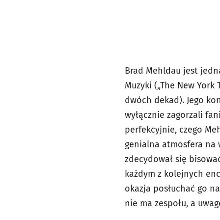
Brad Mehldau jest jedn
Muzyki („The New York 
dwóch dekad). Jego konc
wyłącznie zagorzali fan
perfekcyjnie, czego Me
genialna atmosfera na 
zdecydował się bisować 
każdym z kolejnych enc
okazja posłuchać go na
nie ma zespołu, a uwag