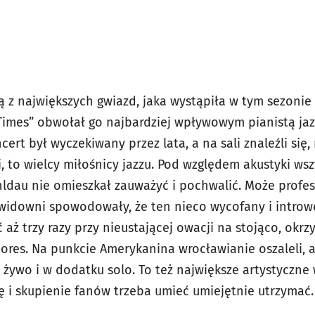
ą z największych gwiazd, jaka wystąpiła w tym sezon
Times” obwołał go najbardziej wpływowym pianistą ja
ert był wyczekiwany przez lata, a na sali znaleźli się, 
i, to wielcy miłośnicy jazzu. Pod względem akustyki w
hldau nie omieszkał zauważyć i pochwalić. Może profes
widowni spowodowały, że ten nieco wycofany i introwe
aż trzy razy przy nieustającej owacji na stojąco, okrz
ores. Na punkcie Amerykanina wrocławianie oszaleli, a
 żywo i w dodatku solo. To też największe artystyczne
ę i skupienie fanów trzeba umieć umiejętnie utrzymać.