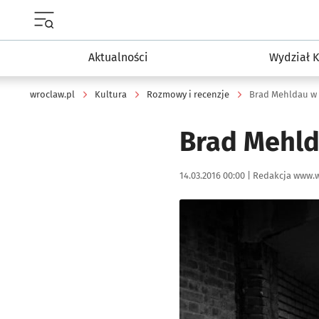
Menu główne portalu wroclaw.pl
Aktualności
Wydział K
wroclaw.pl
Kultura
Rozmowy i recenzje
Brad Mehldau w 
Brad Mehld
Data publikacji:
Autor:
14.03.2016 00:00 |
Redakcja www.w
Kliknij, aby powiększyć