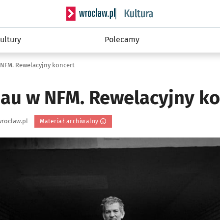
Serwis informacyjny wroclaw.pl podserwis: 
ultury
Polecamy
NFM. Rewelacyjny koncert
au w NFM. Rewelacyjny ko
roclaw.pl
Materiał archiwalny