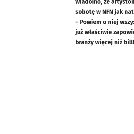
wiadomo, że artystom 
sobotę w NFN jak natc
– Powiem o niej wszy
już właściwie zapowi
branży więcej niż bi