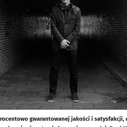
procentowo gwarantowanej jakości i satysfakcji,