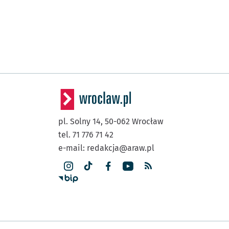
pl. Solny 14,
50-062
Wrocław
tel. 71 776 71 42
e-mail:
redakcja@araw.pl