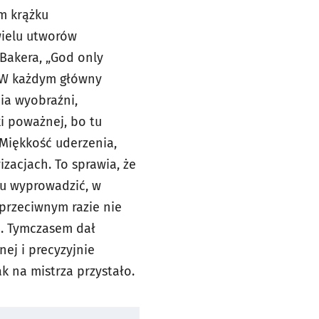
ym krążku
wielu utworów
 Bakera, „God only
. W każdym główny
ia wyobraźni,
i poważnej, bo tu
 Miękkość uderzenia,
zacjach. To sprawia, że
tu wyprowadzić, w
przeciwnym razie nie
m. Tymczasem dał
ej i precyzyjnie
k na mistrza przystało.