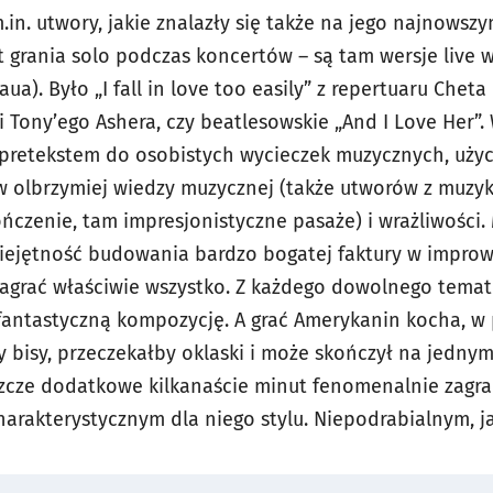
.in. utwory, jakie znalazły się także na jego najnowsz
 grania solo podczas koncertów – są tam wersje live 
a). Było „I fall in love too easily” z repertuaru Cheta
i Tony’ego Ashera, czy beatlesowskie „And I Love Her”
 pretekstem do osobistych wycieczek muzycznych, użyc
 olbrzymiej wiedzy muzycznej (także utworów z muzyk
ńczenie, tam impresjonistyczne pasaże) i wrażliwości.
iejętność budowania bardzo bogatej faktury w improwi
zagrać właściwie wszystko. Z każdego dowolnego tema
fantastyczną kompozycję. A grać Amerykanin kocha, w 
y bisy, przeczekałby oklaski i może skończył na jedny
cze dodatkowe kilkanaście minut fenomenalnie zagran
arakterystycznym dla niego stylu. Niepodrabialnym, ja