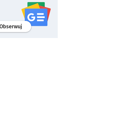
profil
google news
serwisu wroclaw.pl
Obserwuj