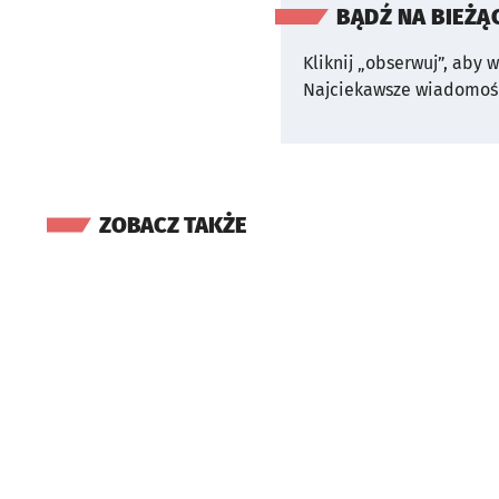
BĄDŹ NA BIEŻĄ
Kliknij „obserwuj”, aby 
Najciekawsze wiadomośc
ZOBACZ TAKŻE