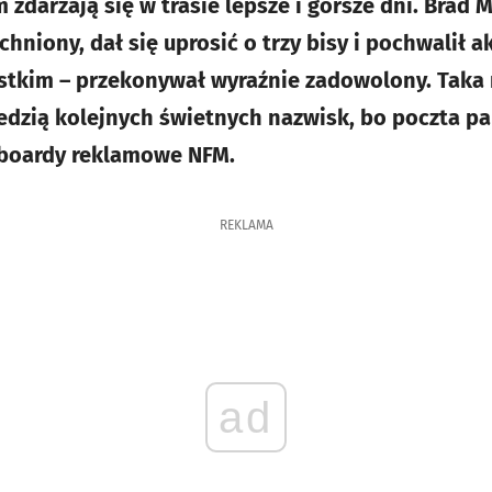
zdarzają się w trasie lepsze i gorsze dni. Brad 
hniony, dał się uprosić o trzy bisy i pochwalił a
stkim – przekonywał wyraźnie zadowolony. Taka
edzią kolejnych świetnych nazwisk, bo poczta pa
llboardy reklamowe NFM.
REKLAMA
ad