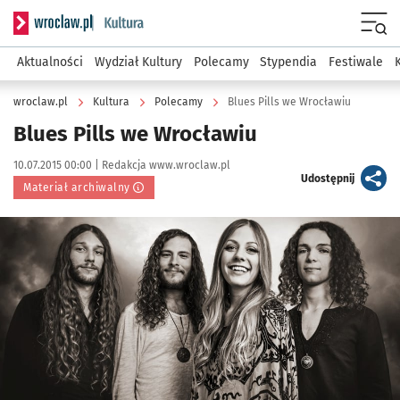
Serwis informacyjny wroclaw.pl podserwis: Kultura
Menu
Aktualności
Wydział Kultury
Polecamy
Stypendia
Festiwale
wroclaw.pl
Kultura
Polecamy
Blues Pills we Wrocławiu
Blues Pills we Wrocławiu
Data publikacji:
Autor:
10.07.2015 00:00 |
Redakcja www.wroclaw.pl
artykuł
Udostępnij
Materiał archiwalny
Kliknij, aby powiększyć