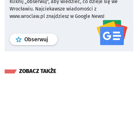
Kliknij „obserwuj”, aby wiedzieć, co dzieje się we
Wrocławiu.
Najciekawsze wiadomości z
www.wroclaw.pl znajdziesz w Google News!
profil
google news
serwisu wroclaw
Obserwuj
ZOBACZ TAKŻE