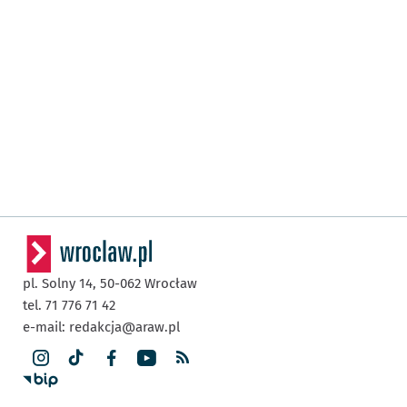
pl. Solny 14,
50-062
Wrocław
tel. 71 776 71 42
e-mail:
redakcja@araw.pl