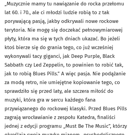
„Muzycznie mamy tu nawiązanie do rocka przełomu
lat 60. i 70., ale ci młodzi ludzie robią to z tak
porywającą pasją, jakby odkrywali nowe rockowe
terytoria. Nie mogę się doczekać pełnowymiarowej
płyty, która ma się w tych dniach ukazać. Bo jeżeli
ktoś bierze się do grania tego, co już wcześniej
wykonywali tacy giganci, jak Deep Purple, Black
Sabbath czy Led Zeppelin, to powinien to robić tak,
jak to robią Blues Pills.” A więc pasja. Nie podążanie
za modą retro, nie umiejętne kopiowanie tego, co
sprawdziło się przed laty, ale szczera miłość do
muzyki, która gra w sercu każdego fana
przywiązanego do rockowej klasyki. Przed Blues Pills
zagrają wrocławianie z zespołu Katedra, finaliści
jednej z edycji programu „Must Be The Music”, którzy
określają swoją muzykę mianem „psychodelicznego