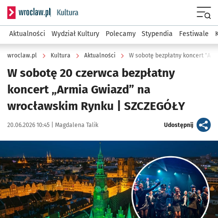
Serwis informacyjny wroclaw.pl podserwis: Kultura
Menu
Aktualności
Wydział Kultury
Polecamy
Stypendia
Festiwale
wroclaw.pl
Kultura
Aktualności
W sobotę bezpłatny koncert "Arm
W sobotę 20 czerwca bezpłatny
koncert „Armia Gwiazd” na
wrocławskim Rynku | SZCZEGÓŁY
Data publikacji:
Autor:
artykuł
20.06.2026 10:45 |
Magdalena Talik
Udostępnij
Kliknij, aby powiększyć