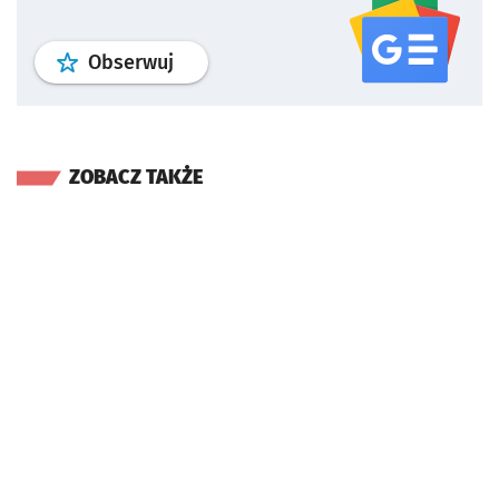
profil
google news
serwisu wroclaw
Obserwuj
ZOBACZ TAKŻE