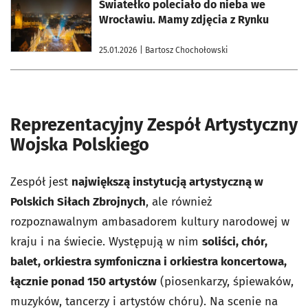
otworzy się w nowej karcie
Światełko poleciało do nieba we
Wrocławiu. Mamy zdjęcia z Rynku
25.01.2026
| Bartosz Chochołowski
Reprezentacyjny Zespół Artystyczny
Wojska Polskiego
Zespół jest
największą instytucją artystyczną w
Polskich Siłach Zbrojnych
, ale również
rozpoznawalnym ambasadorem kultury narodowej w
kraju i na świecie. Występują w nim
soliści, chór,
balet, orkiestra symfoniczna i orkiestra koncertowa,
łącznie ponad 150 artystów
(piosenkarzy, śpiewaków,
muzyków, tancerzy i artystów chóru). Na scenie na