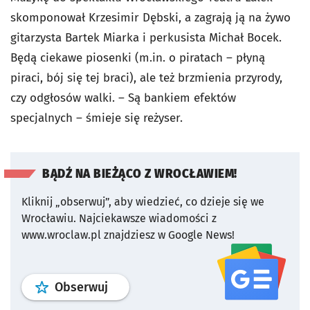
skomponował Krzesimir Dębski, a zagrają ją na żywo
gitarzysta Bartek Miarka i perkusista Michał Bocek.
Będą ciekawe piosenki (m.in. o piratach – płyną
piraci, bój się tej braci), ale też brzmienia przyrody,
czy odgłosów walki. – Są bankiem efektów
specjalnych – śmieje się reżyser.
BĄDŹ NA BIEŻĄCO Z WROCŁAWIEM!
Kliknij „obserwuj”, aby wiedzieć, co dzieje się we
Wrocławiu.
Najciekawsze wiadomości z
www.wroclaw.pl znajdziesz w Google News!
profil
google news
serwisu wroclaw
Obserwuj