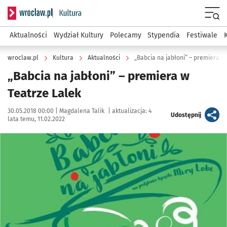
Serwis informacyjny wroclaw.pl podserwis: Kultura
Menu
Aktualności
Wydział Kultury
Polecamy
Stypendia
Festiwale
wroclaw.pl
Kultura
Aktualności
„Babcia na jabłoni” – premiera w
„Babcia na jabłoni” – premiera w
Teatrze Lalek
Data publikacji:
Autor:
30.05.2018 00:00 |
Magdalena Talik
|
aktualizacja:
4
artykuł
Udostępnij
lata temu, 11.02.2022
Kliknij, aby powiększyć