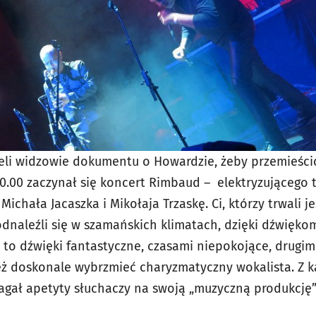
eli widzowie dokumentu o Howardzie, żeby przemieśc
20.00 zaczynał się koncert Rimbaud – elektryzującego 
ichała Jacaszka i Mikołaja Trzaskę. Ci, którzy trwali 
 odnaleźli się w szamańskich klimatach, dzięki dźwięko
y to dźwięki fantastyczne, czasami niepokojące, drugim
ż doskonale wybrzmieć charyzmatyczny wokalista. Z 
ał apetyty słuchaczy na swoją „muzyczną produkcję”