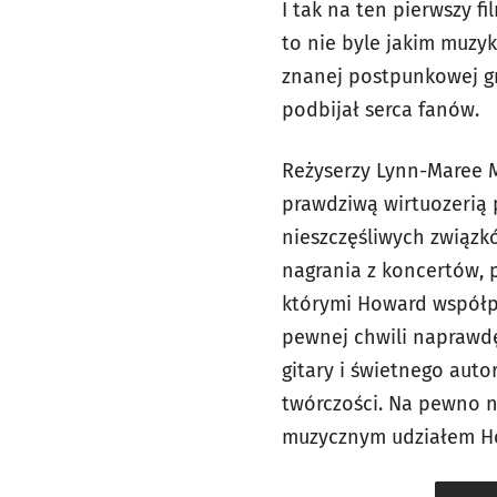
I tak na ten pierwszy f
to nie byle jakim muzy
znanej postpunkowej gr
podbijał serca fanów.
Reżyserzy Lynn-Maree M
prawdziwą wirtuozerią p
nieszczęśliwych związk
nagrania z koncertów, 
którymi Howard współpra
pewnej chwili naprawdę 
gitary i świetnego auto
twórczości. Na pewno n
muzycznym udziałem Ho