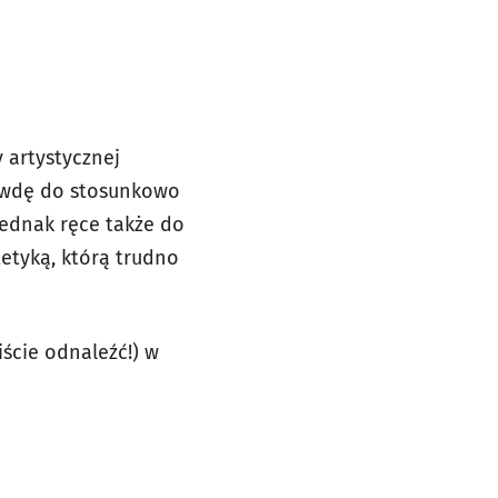
y artystycznej
rawdę do stosunkowo
 jednak ręce także do
stetyką, którą trudno
iście odnaleźć!) w