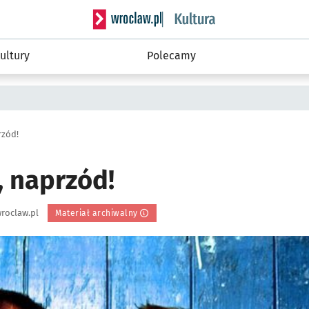
Serwis informacyjny wroclaw.pl podserwis: 
ultury
Polecamy
rzód!
 naprzód!
roclaw.pl
Materiał archiwalny