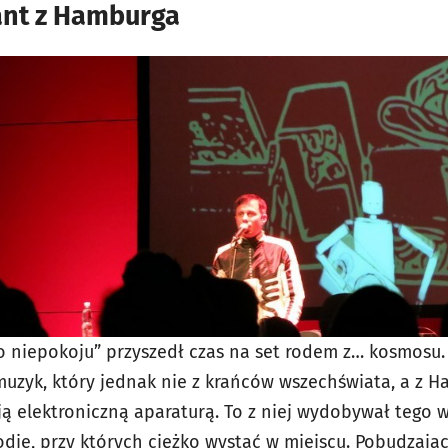
nt z Hamburga
 niepokoju” przyszedł czas na set rodem z… kosmosu.
 muzyk, który jednak nie z krańców wszechświata, a z 
ją elektroniczną aparaturą. To z niej wydobywał tego 
odie, przy których ciężko wystać w miejscu. Pobudzając