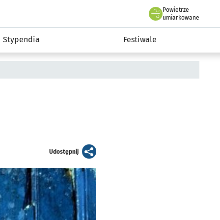
Powietrze
we Wrocławiu
Kultura
umiarkowane
Stypendia
Festiwale
artykuł
Udostępnij