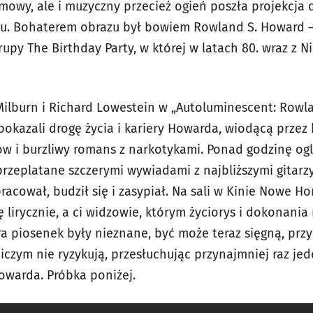
ilmowy, ale i muzyczny przecież ogień poszła projekcja
ku. Bohaterem obrazu był bowiem Rowland S. Howard –
upy The Birthday Party, w której w latach 80. wraz z 
ilburn i Richard Lowestein w „Autoluminescent: Rowl
okazali drogę życia i kariery Howarda, wiodącą przez 
ów i burzliwy romans z narkotykami. Ponad godzinę og
przeplatane szczerymi wywiadami z najbliższymi gitarz
cował, budził się i zasypiał. Na sali w Kinie Nowe Ho
lirycznie, a ci widzowie, którym życiorys i dokonania 
ra piosenek były nieznane, być może teraz sięgną, przy
iczym nie ryzykują, przesłuchując przynajmniej raz je
warda. Próbka poniżej.