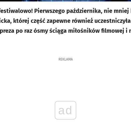
– festiwalowo! Pierwszego października, nie mniej
ka, której część zapewne również uczestniczył
Impreza po raz ósmy ściąga miłośników filmowej i
REKLAMA
ad