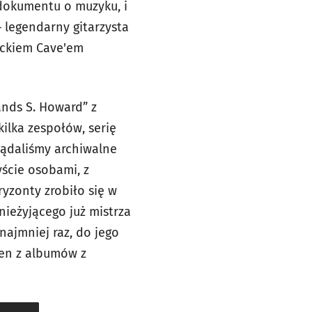
 dokumentu o muzyku, i
 legendarny gitarzysta
Nickiem Cave'em
ands S. Howard” z
kilka zespołów, serię
lądaliśmy archiwalne
yście osobami, z
ryzonty zrobiło się w
nieżyjącego już mistrza
najmniej raz, do jego
den z albumów z