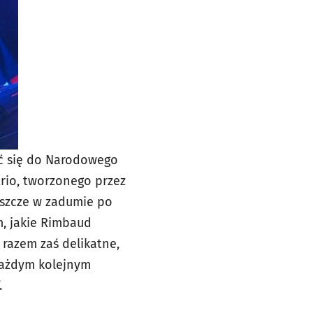
ić się do Narodowego
trio, tworzonego przez
jeszcze w zadumie po
m, jakie Rimbaud
 razem zaś delikatne,
każdym kolejnym
.