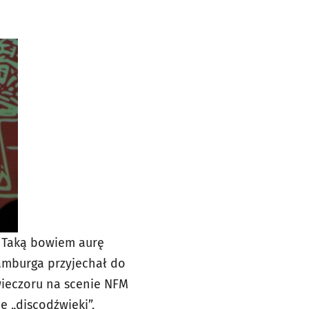
 Taką bowiem aurę
Hamburga przyjechał do
wieczoru na scenie NFM
e „discodźwięki”,