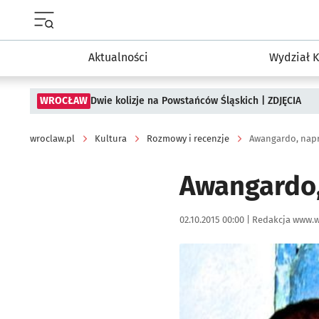
Menu główne portalu wroclaw.pl
Aktualności
Wydział K
WROCŁAW
Dwie kolizje na Powstańców Śląskich | ZDJĘCIA
wroclaw.pl
Kultura
Rozmowy i recenzje
Awangardo, nap
Awangardo,
Data publikacji:
Autor:
02.10.2015 00:00 |
Redakcja www.w
Kliknij, aby powiększyć