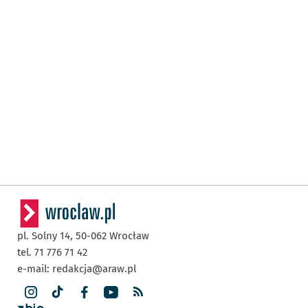
pl. Solny 14,
50-062
Wrocław
tel. 71 776 71 42
e-mail:
redakcja@araw.pl