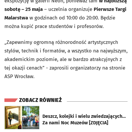
ekspozycję w galerii Neon, ponieważ tam
w najbliższą
sobotę – 25 maja
– uczelnia organizuje
Pierwsze Targi
Malarstwa
w godzinach od 10:00 do 20:00. Będzie
można kupić prace studentów i profesorów.
„Zapewnimy ogromną różnorodność artystycznych
stylów, technik i formatów, a wszystko na najwyższym,
akademickim poziomie, ale w bardzo atrakcyjnych z
tej okazji cenach” - zaprosili organizatorzy na stronie
ASP Wrocław.
ZOBACZ RÓWNIEŻ
otworzy się w nowej karcie
Deszcz, kolejki i wielu zwiedzających...
Za nami Noc Muzeów [ZDJĘCIA]