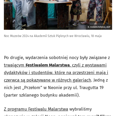
K. Kouzmitcheva, ASP
Noc Muzeów 2024 na Akademii Sztuk Pięknych we Wrocławiu, 18 maja
Po drugie, wydarzenia sobotniej nocy były związane z
trwającym
Festiwalem Malarstwa
, czyli z wystawami
dydaktyków i studentów, które na przestrzeni maja i
czerwca są pokazywane w różnych galeriach
. Jedną z
nich jest „Przełom” w Neonie przy ul. Traugutta 19
(parter szklanego budynku akademii).
Z programu Festiwalu Malarstwa
wybraliśmy