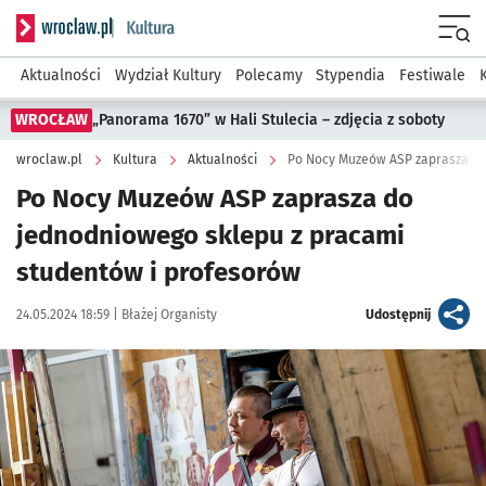
Serwis informacyjny wroclaw.pl podserwis: Kultura
Menu
Aktualności
Wydział Kultury
Polecamy
Stypendia
Festiwale
WROCŁAW
„Panorama 1670” w Hali Stulecia – zdjęcia z soboty
wroclaw.pl
Kultura
Aktualności
Po Nocy Muzeów ASP zaprasza do
Po Nocy Muzeów ASP zaprasza do
jednodniowego sklepu z pracami
studentów i profesorów
Data publikacji:
Autor:
artykuł
24.05.2024 18:59 |
Błażej Organisty
Udostępnij
Kliknij, aby zobaczyć galerię