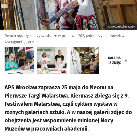
K. Kouzmitcheva, ASP
Dwóch mężczyzn przy sztaludze w pracowni 202, jeden trzyma ołówek w
wyciągniętej ręce
GALERIA
18
ZDJĘĆ
APS Wrocław zaprasza 25 maja do Neonu na
Pierwsze Targi Malarstwa. Kiermasz zbiega się z 9.
Festiwalem Malarstwa, czyli cyklem wystaw w
różnych galeriach sztuki. A w naszej galerii zdjęć do
obejrzenia jest wspomnienie minionej Nocy
Muzeów w pracowniach akademii.