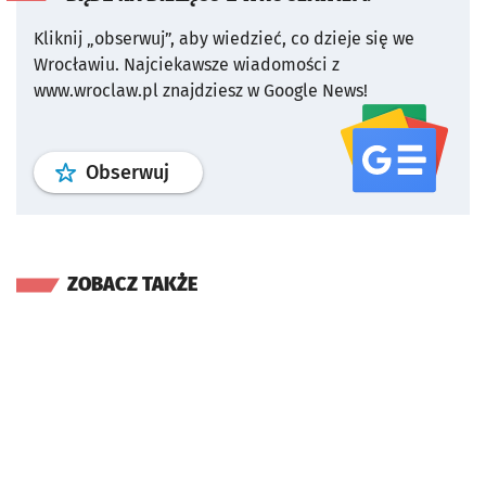
Kliknij „obserwuj”, aby wiedzieć, co dzieje się we
Wrocławiu.
Najciekawsze wiadomości z
www.wroclaw.pl znajdziesz w Google News!
profil
google news
serwisu wroclaw
Obserwuj
ZOBACZ TAKŻE