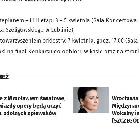
tepianem – I i II etap: 3 – 5 kwietnia (Sala Koncertowa S
a Szeligowskiego w Lublinie);
towarzyszeniem orkiestry: 7 kwietnia, godz. 17.00 (Sal
ki na finał Konkursu do odbioru w kasie oraz na stron
IEŻ
rcie
otworzy się w nowej karci
e z Wrocławiem światowej
Wrocławian
wiazdy opery będą uczyć
Międzynar
, zdolnych śpiewaków
Wokalny i
[SZCZEGÓŁ