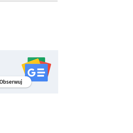
profil
google news
serwisu wroclaw.pl
Obserwuj