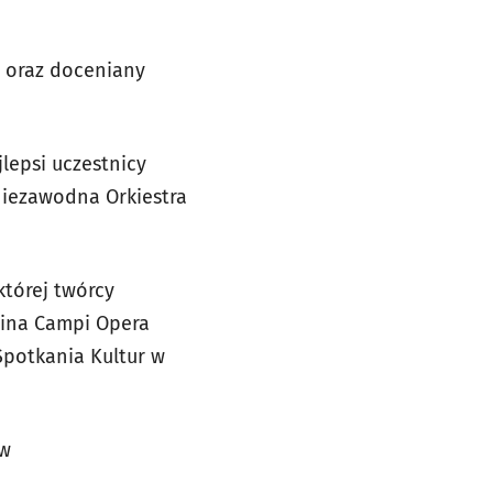
w oraz doceniany
lepsi uczestnicy
niezawodna Orkiestra
której twórcy
nina Campi Opera
Spotkania Kultur w
ów