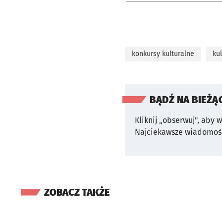
konkursy kulturalne
ku
BĄDŹ NA BIEŻĄ
Kliknij „obserwuj”, aby 
Najciekawsze wiadomośc
ZOBACZ TAKŻE