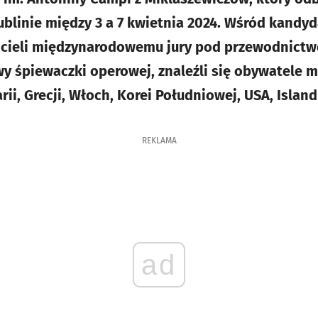
ublinie między 3 a 7 kwietnia 2024. Wśród kandyd
hcieli międzynarodowemu jury pod przewodnict
y śpiewaczki operowej, znaleźli się obywatele m.in
rii, Grecji, Włoch, Korei Południowej, USA, Islandi
REKLAMA
ad