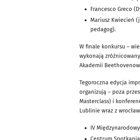
Francesco Greco (D
Mariusz Kwiecień (
pedagog).
W finale konkursu – wie
wykonają zróżnicowany 
Akademii Beethovenows
Tegoroczna edycja impr
organizują – poza prz
Masterclass) i konfere
Lublinie wraz z wrocła
IV Międzynarodowy
Centrum Spotkania 