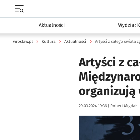
Menu główne portalu wroclaw.pl
Aktualności
Wydział K
wroclaw.pl
Kultura
Aktualności
Artyści z ca
Międzynaro
organizują
Data publikacji:
Autor:
29.03.2024 19:36 |
Robert Migdał
Kliknij, aby powiększyć