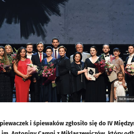
fot. Przem
piewaczek i śpiewaków zgłosiło się do IV Międ
im. Antoniny Campi z Miklaszewiczów, który odb