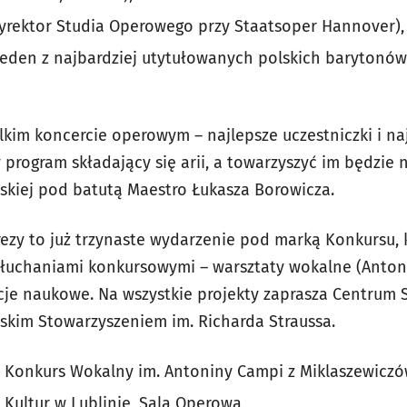
yrektor Studia Operowego przy Staatsoper Hannover),
jeden z najbardziej utytułowanych polskich barytonó
lkim koncercie operowym – najlepsze uczestniczki i naj
program składający się arii, a towarzyszyć im będzie 
kiej pod batutą Maestro Łukasza Borowicza.
ezy to już trzynaste wydarzenie pod marką Konkursu, 
esłuchaniami konkursowymi – warsztaty wokalne (Anto
ncje naukowe. Na wszystkie projekty zaprasza Centrum 
wskim Stowarzyszeniem im. Richarda Straussa.
 Konkurs Wokalny im. Antoniny Campi z Miklaszewicz
Kultur w Lublinie, Sala Operowa