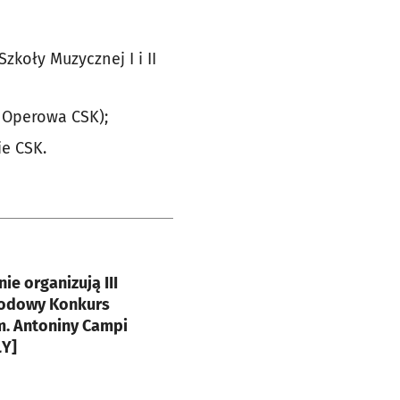
zkoły Muzycznej I i II
a Operowa CSK);
ie CSK.
e
ie organizują III
odowy Konkurs
m. Antoniny Campi
Y]