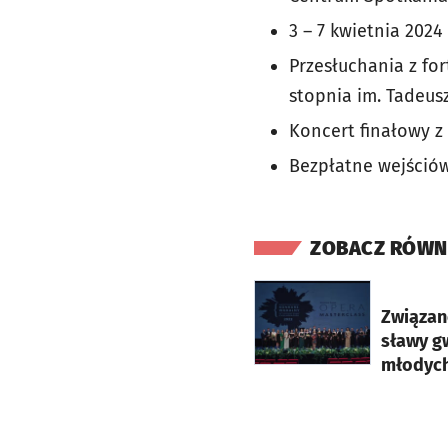
3 – 7 kwietnia 2024
Przesłuchania z for
stopnia im. Tadeusz
Koncert finałowy z 
Bezpłatne wejściów
ZOBACZ RÓWN
otworzy się w nowej ka
Związan
sławy g
młodych