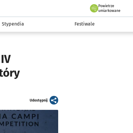
Powietrze
we Wrocławiu
Kultura
umiarkowane
Stypendia
Festiwale
 IV
tóry
artykuł
Udostępnij