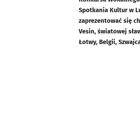
Spotkania Kultur w L
zaprezentować się c
Vesin, światowej sław
Łotwy, Belgii, Szwajca