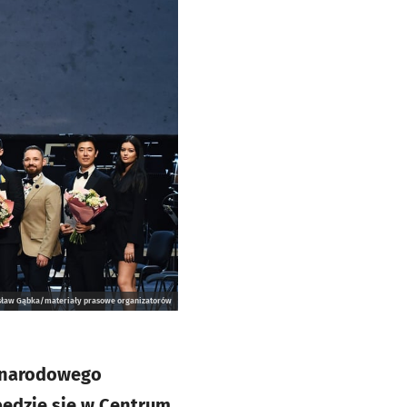
ysław Gąbka/materiały prasowe organizatorów
zynarodowego
ędzie się w Centrum