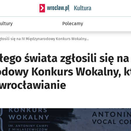
Serwis informacyjny wroclaw.pl podserwis: 
ultury
Polecamy
Artyści z całego świata zgłosili się na IV Międzynarodowy Konkurs Wokalny, który organizują wrocławi
łego świata zgłosili się na
dowy Konkurs Wokalny, k
 wrocławianie