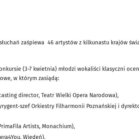
esłuchań zaśpiewa 46 artystów z kilkunastu krajów świa
nkursie (3-7 kwietnia) młodzi wokaliści klasyczni oce
rowe, w którym zasiądą:
casting director, Teatr Wielki Opera Narodowa),
rygent-szef Orkiestry Filharmonii Poznańskiej i dyrek
PrimaFila Artists, Monachium),
era4You, Wiedeń),