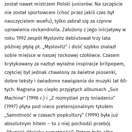
został nawet mistrzem Polski juniorów. Na szczęście
nie został sportowcem (choć przez jakiś czas był
nauczycielem wuefu), tylko zabrał się za czynne
uprawienia rockandrolla. Założony z jego inicjatywy w
roku 1992 zespół Myslovitz debiutował trzy lata
później płytą pt. „Myslovitz” i dość szybko znalazł
sobie miejsce w naszej rockowej czołówce. Czasem
krytykowany za nazbyt wyraźne inspiracje britpopem,
częściej był jednak chwalony za świetne piosenki,
dobre teksty i świadome nawiązania do muzyki lat 60-
tych. Nagrana po ciepło przyjętych albumach „Sun
Machine” (1996 r.) i „Z rozmyślań przy śniadaniu”
(1997) płyta pod nieco pretensjonalnym tytułem
„Samotność w czasach popkultury” (1999) była już
absolutnym hitem – to z niej pochodzi przebój