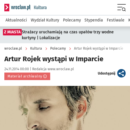
Serwis informacyjny wroclaw.pl podserwis: Kultura
Menu
Aktualności
Wydział Kultury
Polecamy
Stypendia
Festiwale
Z MIASTA
Strażacy uruchamiają na czas upałów trzy wodne
kurtyny | Lokalizacje
wroclaw.pl
Kultura
Polecamy
Artur Rojek wystąpi w Imparcie
Artur Rojek wystąpi w Imparcie
Data publikacji:
Autor:
24.11.2014 00:00 |
Redakcja www.wroclaw.pl
artykuł
Udostępnij
Materiał archiwalny
Kliknij, aby powiększyć