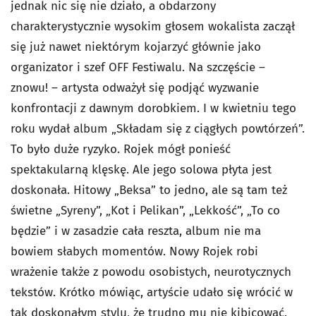
jednak nic się nie działo, a obdarzony
charakterystycznie wysokim głosem wokalista zaczął
się już nawet niektórym kojarzyć głównie jako
organizator i szef OFF Festiwalu. Na szczęście –
znowu! – artysta odważył się podjąć wyzwanie
konfrontacji z dawnym dorobkiem. I w kwietniu tego
roku wydał album „Składam się z ciągłych powtórzeń”.
To było duże ryzyko. Rojek mógł ponieść
spektakularną klęskę. Ale jego solowa płyta jest
doskonała. Hitowy „Beksa” to jedno, ale są tam też
świetne „Syreny”, „Kot i Pelikan”, „Lekkość”, „To co
będzie” i w zasadzie cała reszta, album nie ma
bowiem słabych momentów. Nowy Rojek robi
wrażenie także z powodu osobistych, neurotycznych
tekstów. Krótko mówiąc, artyście udało się wrócić w
tak doskonałym stylu, że trudno mu nie kibicować.