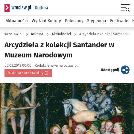
Serwis informacyjny wroclaw.pl podserwis: Kultura
Menu
Aktualności
Wydział Kultury
Polecamy
Stypendia
Festiwale
wroclaw.pl
Kultura
Aktualności
Arcydzieła z kolekcji Santande
Arcydzieła z kolekcji Santander w
Muzeum Narodowym
Data publikacji:
Autor:
06.03.2013 00:00 |
Redakcja www.wroclaw.pl
artykuł
Udostępnij
Materiał archiwalny
Kliknij, aby powiększyć