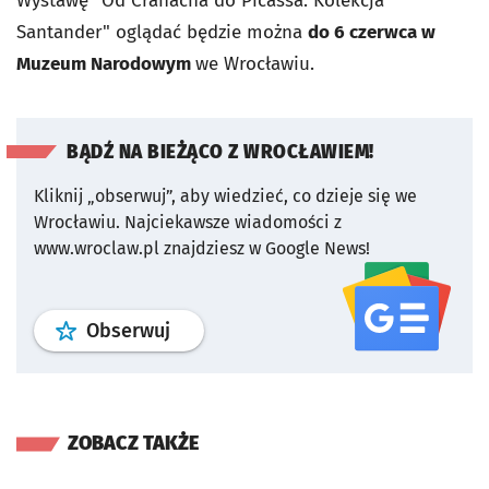
Wystawę "Od Cranacha do Picassa. Kolekcja
Santander" oglądać będzie można
do 6 czerwca w
Muzeum Narodowym
we Wrocławiu.
BĄDŹ NA BIEŻĄCO Z WROCŁAWIEM!
Kliknij „obserwuj”, aby wiedzieć, co dzieje się we
Wrocławiu.
Najciekawsze wiadomości z
www.wroclaw.pl znajdziesz w Google News!
profil
google news
serwisu wroclaw
Obserwuj
ZOBACZ TAKŻE