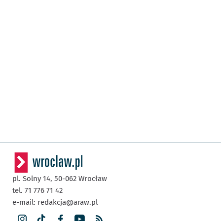
pl. Solny 14,
50-062
Wrocław
tel. 71 776 71 42
e-mail:
redakcja@araw.pl