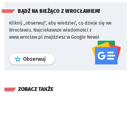
BĄDŹ NA BIEŻĄCO Z WROCŁAWIEM!
Kliknij „obserwuj”, aby wiedzieć, co dzieje się we
Wrocławiu.
Najciekawsze wiadomości z
www.wroclaw.pl znajdziesz w Google News!
profil
google news
serwisu wroclaw
Obserwuj
ZOBACZ TAKŻE