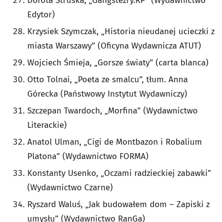
Dorota Struska, „Gangstezry.RP” (Wydawnictwo
Edytor)
Krzysiek Szymczak, „Historia nieudanej ucieczki z
miasta Warszawy” (Oficyna Wydawnicza ATUT)
Wojciech Śmieja, „Gorsze światy” (carta blanca)
Otto Tolnai, „Poeta ze smalcu”, tłum. Anna
Górecka (Państwowy Instytut Wydawniczy)
Szczepan Twardoch, „Morfina” (Wydawnictwo
Literackie)
Anatol Ulman, „Cigi de Montbazon i Robalium
Platona” (Wydawnictwo FORMA)
Konstanty Usenko, „Oczami radzieckiej zabawki”
(Wydawnictwo Czarne)
Ryszard Waluś, „Jak budowałem dom – Zapiski z
umysłu” (Wydawnictwo RanGa)