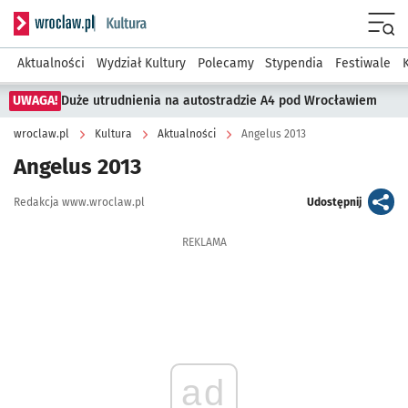
Serwis informacyjny wroclaw.pl podserwis: Kultura
Menu
Aktualności
Wydział Kultury
Polecamy
Stypendia
Festiwale
UWAGA!
Duże utrudnienia na autostradzie A4 pod Wrocławiem
wroclaw.pl
Kultura
Aktualności
Angelus 2013
Angelus 2013
Autor:
artykuł
Redakcja www.wroclaw.pl
Udostępnij
REKLAMA
ad