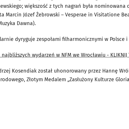
czewskiego; większość z tych nagrań była nominowana 
yta Marcin Józef Żebrowski – Vesperae in Visitatione B
 Muzyka Dawna).
arnie dyryguje zespołami filharmonicznymi w Polsce i 
 najbliższych wydarzeń w NFM we Wrocławiu - KLIKNIJ
drzej Kosendiak został uhonorowany przez Hannę Wrób
arodowego, Złotym Medalem „Zasłużony Kulturze Gloria 