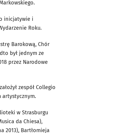
 Markowskiego.
 inicjatywie i
 Wydarzenie Roku.
estrę Barokową, Chór
adto był jednym ze
018 przez Narodowe
ałożył zespół Collegio
m artystycznym.
lioteki w Strasburgu
usica da Chiesa),
 2013), Bartłomieja