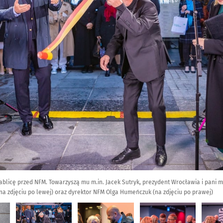
blicę przed NFM. Towarzyszą mu m.in. Jacek Sutryk, prezydent Wrocławia i pani min
 zdjęciu po lewej) oraz dyrektor NFM Olga Humeńczuk (na zdjęciu po prawej)