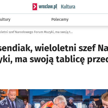
Serwis informacyjny wroclaw.pl podserwis: 
ultury
Polecamy
Andrzej Kosendiak, wieloletni szef Narodowego Forum Muzyki, ma swoją tablicę (ZDJĘCIA)
sendiak, wieloletni szef 
ki, ma swoją tablicę prz
ię