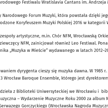
rodowego Festiwalu Wratislavia Cantans im. Andrzeja
y Narodowego Forum Muzyki, która powstała dzięki jego
rodzone Koryfeuszem Muzyki Polskiej 2016 w kategorii
zespoły artystyczne, m.in. Chór NFM, Wrocławską Orki
ziewczęcy NFM, zainicjował również Leo Festiwal. Pon
nika „Muzyka w Mieście” wydawanego w latach 2012–2
waniem dyrygenta cieszy się muzyka dawna. W 1985 r. z
013 Wrocław Baroque Ensemble, którego jest dyrektore
zieła z Biblioteki Uniwersyteckiej we Wrocławiu i bib
uzyczna – Wydarzenie Muzyczne Roku 2000 za album M
Gerwazego Gorczyckiego (Wrocławska Nagroda Muzyczna