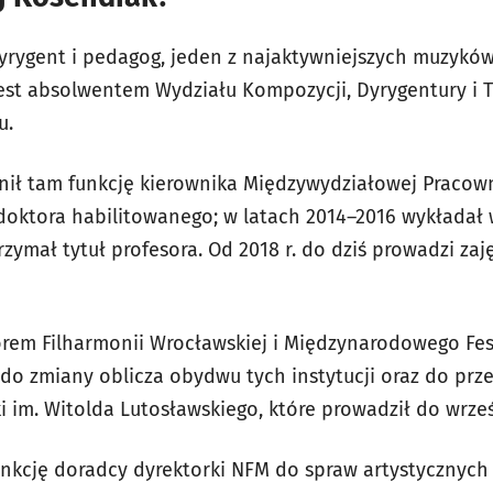
yrygent i pedagog, jeden z najaktywniejszych muzyków
est absolwentem Wydziału Kompozycji, Dyrygentury i T
u.
nił tam funkcję kierownika Międzywydziałowej Pracow
ń doktora habilitowanego; w latach 2014–2016 wykładał
rzymał tytuł profesora. Od 2018 r. do dziś prowadzi zaj
torem Filharmonii Wrocławskiej i Międzynarodowego Fes
do zmiany oblicza obydwu tych instytucji oraz do prze
im. Witolda Lutosławskiego, które prowadził do wrześ
funkcję doradcy dyrektorki NFM do spraw artystycznych