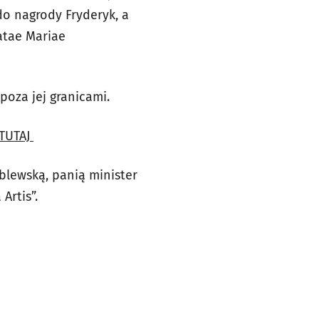
do nagrody Fryderyk, a
eatae Mariae
poza jej granicami.
 TUTAJ
lewską, panią minister
Artis”.