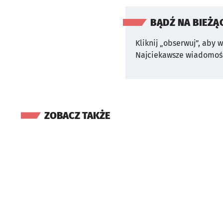
BĄDŹ NA BIEŻĄ
Kliknij „obserwuj”, aby 
Najciekawsze wiadomośc
ZOBACZ TAKŻE