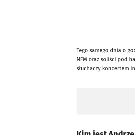
Tego samego dnia o god
NFM oraz soliści pod b
słuchaczy koncertem i
Kim jest Andrze