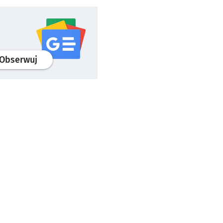
profil
google news
serwisu wroclaw.pl
Obserwuj