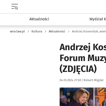
Menu główne portalu wroclaw.pl
Aktualności
Wydział K
wroclaw.pl
Kultura
Aktualności
Andrzej Ko
Forum Muzy
(ZDJĘCIA)
Data publikacji:
Autor:
04.10.2024 21:58 |
Robert Migdał
Kliknij, aby zobaczyć galer