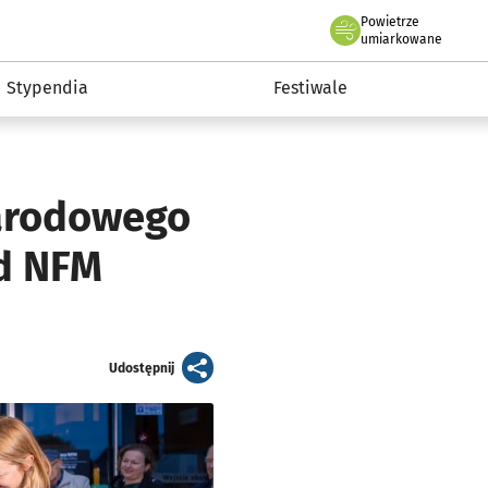
Powietrze
we Wrocławiu
Kultura
umiarkowane
Stypendia
Festiwale
Narodowego
ed NFM
artykuł
Udostępnij