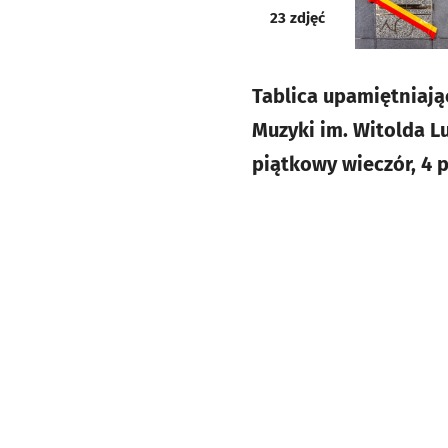
galeria
23
zdjęć
Tablica upamiętniaj
Muzyki im. Witolda 
piątkowy wieczór, 4 p