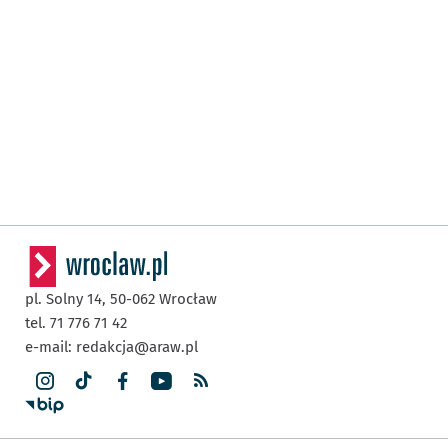
pl. Solny 14,
50-062
Wrocław
tel. 71 776 71 42
e-mail:
redakcja@araw.pl