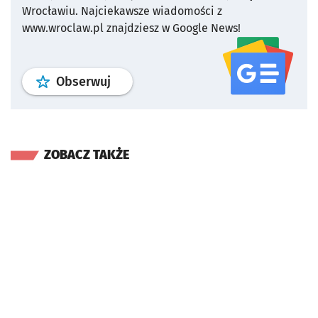
Wrocławiu.
Najciekawsze wiadomości z
www.wroclaw.pl znajdziesz w Google News!
profil
google news
serwisu wroclaw
Obserwuj
ZOBACZ TAKŻE