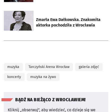
otworzy się w nowej karcie
Zmarła Ewa Dałkowska. Znakomita
aktorka pochodziła z Wrocławia
muzyka
Tarczyński Arena Wrocław
galeria zdjęć
koncerty
muzyka na żywo
BĄDŹ NA BIEŻĄCO Z WROCŁAWIEM!
Kliknij „obserwuj”, aby wiedzieć, co dzieje się we