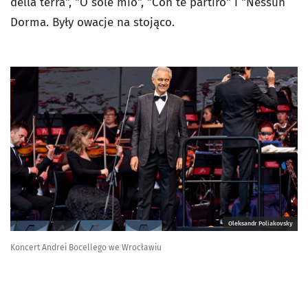
della terra", "O sole mio", "Con te partiro" i "Nessun
Dorma. Były owacje na stojąco.
Oleksandr Poliakovsky
Koncert Andrei Bocellego we Wrocławiu