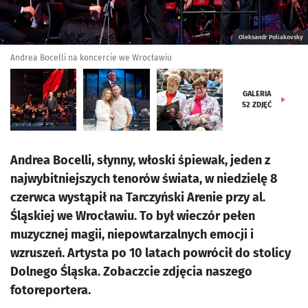
Oleksandr Poliakovsky
Andrea Bocelli na koncercie we Wrocławiu
GALERIA
52
ZDJĘĆ
Andrea Bocelli, słynny, włoski śpiewak, jeden z
najwybitniejszych tenorów świata, w niedzielę 8
czerwca wystąpił na Tarczyński Arenie przy al.
Śląskiej we Wrocławiu. To był wieczór pełen
muzycznej magii, niepowtarzalnych emocji i
wzruszeń. Artysta po 10 latach powrócił do stolicy
Dolnego Śląska. Zobaczcie zdjęcia naszego
fotoreportera.