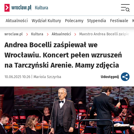
Serwis informacyjny wroclaw.pl podserwis: Kultura
Menu
Aktualności
Wydział Kultury
Polecamy
Stypendia
Festiwale
wroclaw.pl
Kultura
Aktualności
Maestro Andrea Bocelli zaśpiewa
Andrea Bocelli zaśpiewał we
Wrocławiu. Koncert pełen wzruszeń
na Tarczyński Arenie. Mamy zdjęcia
Data publikacji:
Autor:
artykuł
10.06.2025 10:26 |
Mariola Szczyrba
Udostępnij
Kliknij, aby zobaczyć galerię