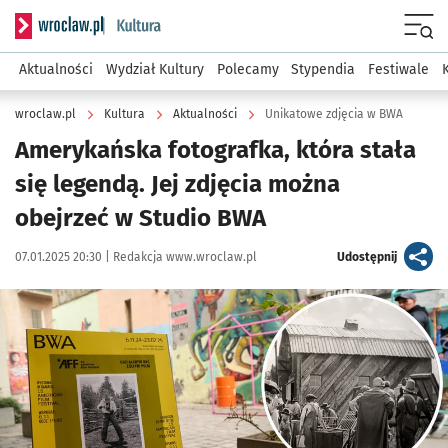
Serwis informacyjny wroclaw.pl podserwis: Kultura
Menu
Aktualności
Wydział Kultury
Polecamy
Stypendia
Festiwale
wroclaw.pl
Kultura
Aktualności
Unikatowe zdjęcia w BWA
Amerykańska fotografka, która stała
się legendą. Jej zdjęcia można
obejrzeć w Studio BWA
Data publikacji:
Autor:
artykuł
07.01.2025 20:30 |
Redakcja www.wroclaw.pl
Udostępnij
Kliknij, aby powiększyć