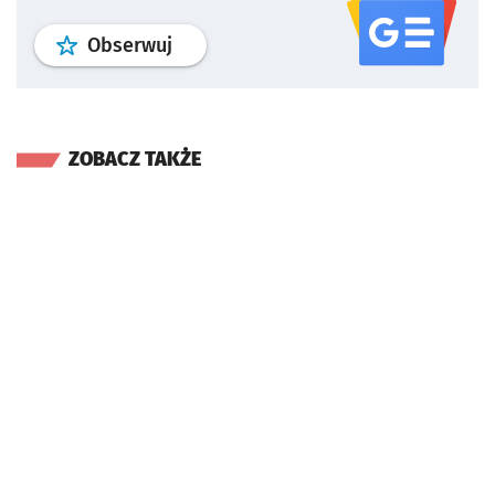
profil
google news
serwisu wroclaw
Obserwuj
ZOBACZ TAKŻE