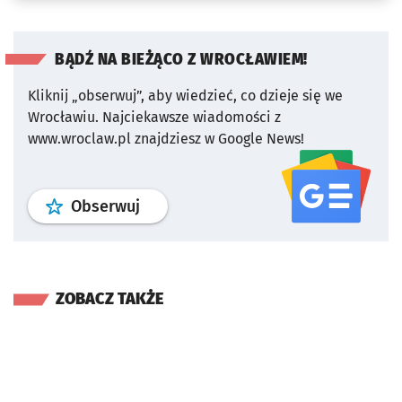
BĄDŹ NA BIEŻĄCO Z WROCŁAWIEM!
Kliknij „obserwuj”, aby wiedzieć, co dzieje się we
Wrocławiu.
Najciekawsze wiadomości z
www.wroclaw.pl znajdziesz w Google News!
profil
google news
serwisu wroclaw
Obserwuj
ZOBACZ TAKŻE