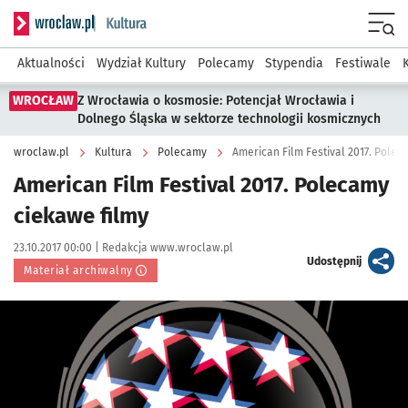
Serwis informacyjny wroclaw.pl podserwis: Kultura
Menu
Aktualności
Wydział Kultury
Polecamy
Stypendia
Festiwale
WROCŁAW
Z Wrocławia o kosmosie: Potencjał Wrocławia i
Dolnego Śląska w sektorze technologii kosmicznych
wroclaw.pl
Kultura
Polecamy
American Film Festival 2017. Polec
American Film Festival 2017. Polecamy
ciekawe filmy
Data publikacji:
Autor:
23.10.2017 00:00 |
Redakcja www.wroclaw.pl
artykuł
Udostępnij
Materiał archiwalny
Kliknij, aby powiększyć