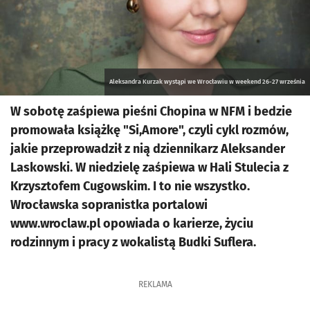
Aleksandra Kurzak wystąpi we Wrocławiu w weekend 26-27 września
W sobotę zaśpiewa pieśni Chopina w NFM i bedzie
promowała książkę "Si,Amore", czyli cykl rozmów,
jakie przeprowadził z nią dziennikarz Aleksander
Laskowski. W niedzielę zaśpiewa w Hali Stulecia z
Krzysztofem Cugowskim. I to nie wszystko.
Wrocławska sopranistka portalowi
www.wroclaw.pl opowiada o karierze, życiu
rodzinnym i pracy z wokalistą Budki Suflera.
REKLAMA