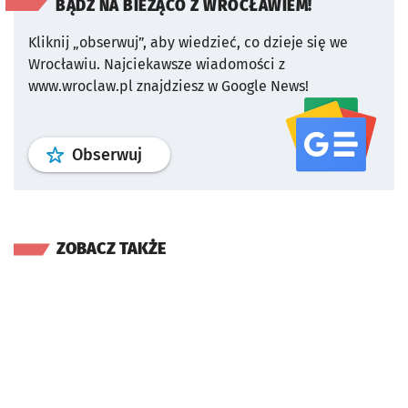
BĄDŹ NA BIEŻĄCO Z WROCŁAWIEM!
Kliknij „obserwuj”, aby wiedzieć, co dzieje się we
Wrocławiu.
Najciekawsze wiadomości z
www.wroclaw.pl znajdziesz w Google News!
profil
google news
serwisu wroclaw
Obserwuj
ZOBACZ TAKŻE