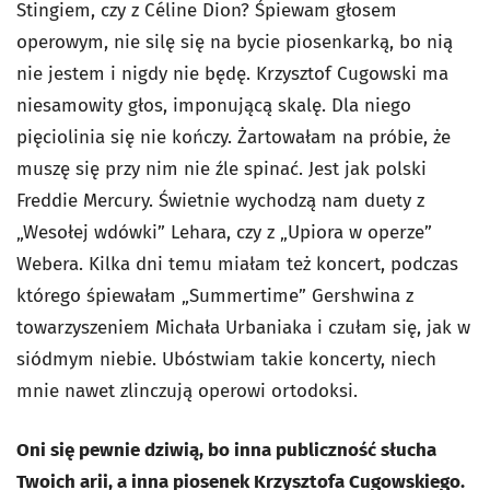
Stingiem, czy z Céline Dion? Śpiewam głosem
operowym, nie silę się na bycie piosenkarką, bo nią
nie jestem i nigdy nie będę. Krzysztof Cugowski ma
niesamowity głos, imponującą skalę. Dla niego
pięciolinia się nie kończy. Żartowałam na próbie, że
muszę się przy nim nie źle spinać. Jest jak polski
Freddie Mercury. Świetnie wychodzą nam duety z
„Wesołej wdówki” Lehara, czy z „Upiora w operze”
Webera. Kilka dni temu miałam też koncert, podczas
którego śpiewałam „Summertime” Gershwina z
towarzyszeniem Michała Urbaniaka i czułam się, jak w
siódmym niebie. Ubóstwiam takie koncerty, niech
mnie nawet zlinczują operowi ortodoksi.
Oni się pewnie dziwią, bo inna publiczność słucha
Twoich arii, a inna piosenek Krzysztofa Cugowskiego.