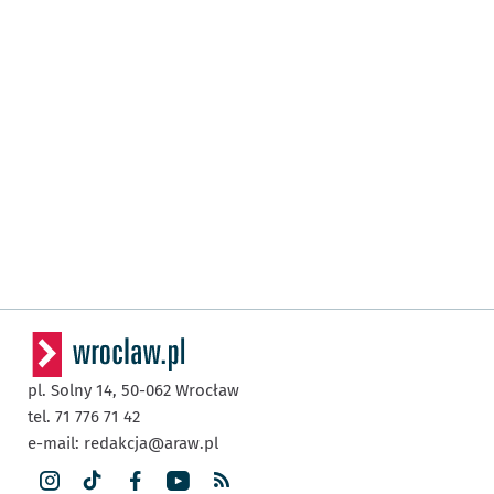
pl. Solny 14,
50-062
Wrocław
tel. 71 776 71 42
e-mail:
redakcja@araw.pl