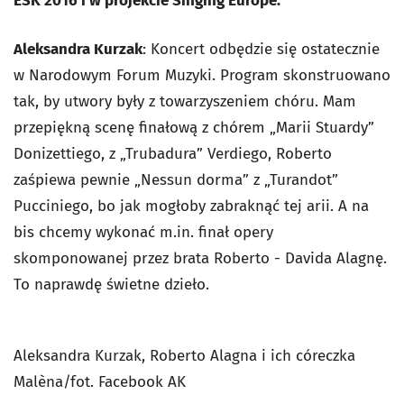
ESK 2016 i w projekcie Singing Europe.
Aleksandra Kurzak
: Koncert odbędzie się ostatecznie
w Narodowym Forum Muzyki. Program skonstruowano
tak, by utwory były z towarzyszeniem chóru. Mam
przepiękną scenę finałową z chórem „Marii Stuardy”
Donizettiego, z „Trubadura” Verdiego, Roberto
zaśpiewa pewnie „Nessun dorma” z „Turandot”
Pucciniego, bo jak mogłoby zabraknąć tej arii. A na
bis chcemy wykonać m.in. finał opery
skomponowanej przez brata Roberto - Davida Alagnę.
To naprawdę świetne dzieło.
Aleksandra Kurzak, Roberto Alagna i ich córeczka
Malèna/fot. Facebook AK