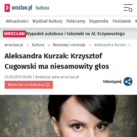
Serwis informacyjny wroclaw.pl podserwis: Kultura
Menu
Aktualności
Wydział Kultury
Polecamy
Stypendia
Festiwale
WROCŁAW
Wypadek autobusu i taksówki na Al. Krzywoustego
wroclaw.pl
Kultura
Rozmowy i recenzje
Aleksandra Kurzak: Krzys
Aleksandra Kurzak: Krzysztof
Cugowski ma niesamowity głos
Data publikacji:
Autor:
25.09.2015 00:00 |
Redakcja www.wroclaw.pl
artykuł
Udostępnij
Materiał archiwalny
Kliknij, aby powiększyć