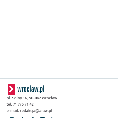
pl. Solny 14,
50-062
Wrocław
tel. 71 776 71 42
e-mail:
redakcja@araw.pl