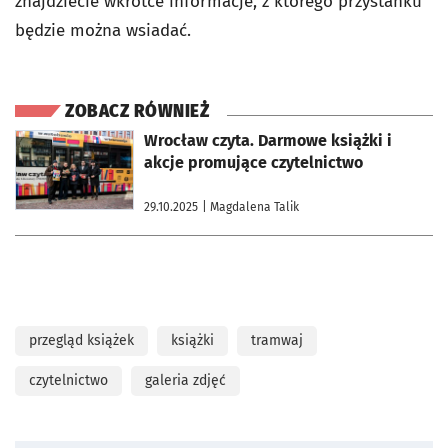
znajdziecie wkrótce informacje, z którego przystanku
będzie można wsiadać.
ZOBACZ RÓWNIEŻ
otworzy się w nowej karcie
Wrocław czyta. Darmowe książki i
akcje promujące czytelnictwo
29.10.2025
| Magdalena Talik
przegląd książek
książki
tramwaj
czytelnictwo
galeria zdjęć