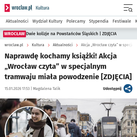
Serwis informacyjny wroclaw.pl podserwis: Kultura
Menu
Aktualności
Wydział Kultury
Polecamy
Stypendia
Festiwale
WROCŁAW
Dwie kolizje na Powstańców Śląskich | ZDJĘCIA
wroclaw.pl
Kultura
Aktualności
Akcja „Wrocław czyta” w specjal
Naprawdę kochamy książki! Akcja
„Wrocław czyta” w specjalnym
tramwaju miała powodzenie [ZDJĘCIA]
Data publikacji:
Autor:
artykuł
15.01.2026 17:53 |
Magdalena Talik
Udostępnij
Kliknij, aby zobaczyć galerię