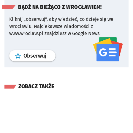
BĄDŹ NA BIEŻĄCO Z WROCŁAWIEM!
Kliknij „obserwuj”, aby wiedzieć, co dzieje się we
Wrocławiu.
Najciekawsze wiadomości z
www.wroclaw.pl znajdziesz w Google News!
profil
google news
serwisu wroclaw
Obserwuj
ZOBACZ TAKŻE