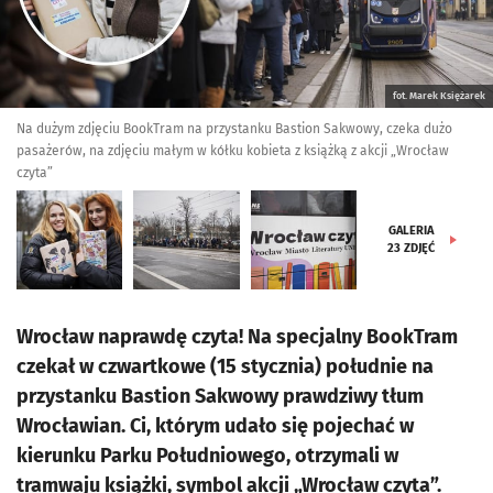
fot. Marek Księżarek
Na dużym zdjęciu BookTram na przystanku Bastion Sakwowy, czeka dużo
pasażerów, na zdjęciu małym w kółku kobieta z książką z akcji „Wrocław
czyta”
GALERIA
23
ZDJĘĆ
Wrocław naprawdę czyta! Na specjalny BookTram
czekał w czwartkowe (15 stycznia) południe na
przystanku Bastion Sakwowy prawdziwy tłum
Wrocławian. Ci, którym udało się pojechać w
kierunku Parku Południowego, otrzymali w
tramwaju książki, symbol akcji „Wrocław czyta”.