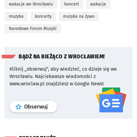
wakacje we Wrocławiu
koncert
wakacje
muzyka
koncerty
muzyka na żywo
Narodowe Forum Muzyki
BĄDŹ NA BIEŻĄCO Z WROCŁAWIEM!
Kliknij „obserwuj”, aby wiedzieć, co dzieje się we
Wrocławiu.
Najciekawsze wiadomości z
www.wroclaw.pl znajdziesz w Google News!
profil
google news
serwisu wroclaw
Obserwuj