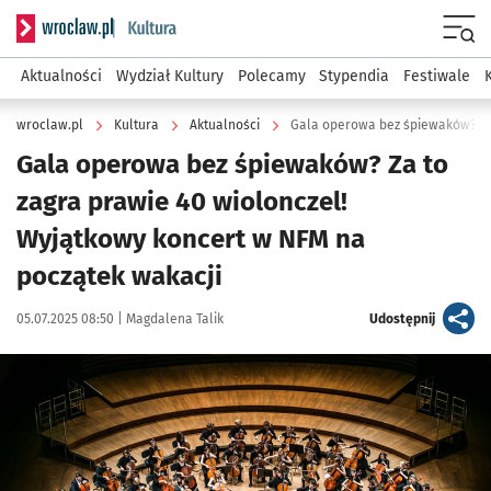
Serwis informacyjny wroclaw.pl podserwis: Kultura
Menu
Aktualności
Wydział Kultury
Polecamy
Stypendia
Festiwale
wroclaw.pl
Kultura
Aktualności
Gala operowa bez śpiewaków? Za to
zagra prawie 40 wiolonczel!
Wyjątkowy koncert w NFM na
początek wakacji
Data publikacji:
Autor:
artykuł
05.07.2025 08:50 |
Magdalena Talik
Udostępnij
Kliknij, aby powiększyć