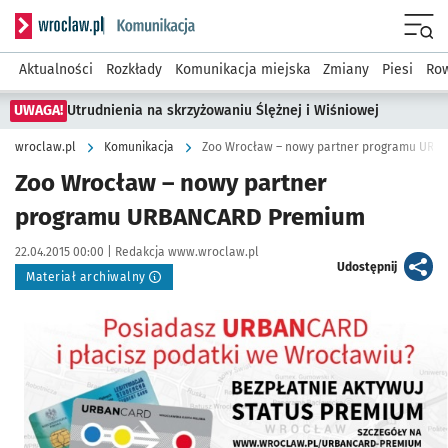
Serwis informacyjny wroclaw.pl podserwis: Komunikacja
Menu
Aktualności
Rozkłady
Komunikacja miejska
Zmiany
Piesi
Row
UWAGA!
Utrudnienia na skrzyżowaniu Ślężnej i Wiśniowej
wroclaw.pl
Komunikacja
Zoo Wrocław – nowy partner programu UR
Zoo Wrocław – nowy partner
programu URBANCARD Premium
Data publikacji:
Autor:
22.04.2015 00:00 |
Redakcja www.wroclaw.pl
artykuł
Udostępnij
Materiał archiwalny
Kliknij, aby powiększyć