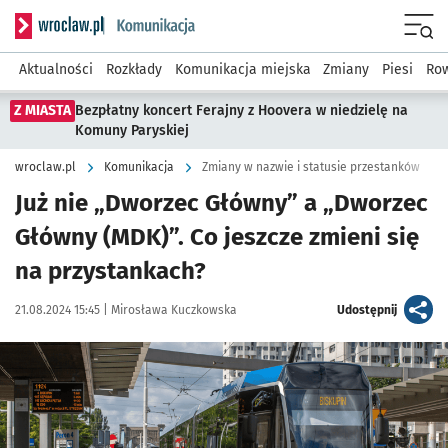
Serwis informacyjny wroclaw.pl podserwis: Komunikacja
Menu
Aktualności
Rozkłady
Komunikacja miejska
Zmiany
Piesi
Row
Z MIASTA
Bezpłatny koncert Ferajny z Hoovera w niedzielę na
Komuny Paryskiej
wroclaw.pl
Komunikacja
Zmiany w nazwie i statusie przestanków
Już nie „Dworzec Główny” a „Dworzec
Główny (MDK)”. Co jeszcze zmieni się
na przystankach?
Data publikacji:
Autor:
artykuł
21.08.2024 15:45 |
Mirosława Kuczkowska
Udostępnij
Kliknij, aby powiększyć