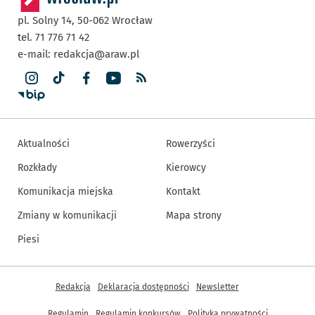
pl. Solny 14,
50-062
Wrocław
tel. 71 776 71 42
e-mail:
redakcja@araw.pl
Aktualności
Rowerzyści
Rozkłady
Kierowcy
Komunikacja miejska
Kontakt
Zmiany w komunikacji
Mapa strony
Piesi
Inne informacje
Redakcja
Deklaracja dostępności
Newsletter
Regulamin
Regulamin konkursów
Polityka prywatności