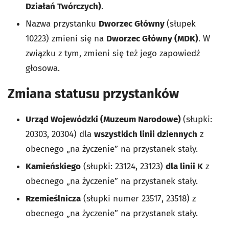
Działań Twórczych)
.
Nazwa przystanku
Dworzec Główny
(słupek
10223) zmieni się na
Dworzec Główny (MDK)
. W
związku z tym, zmieni się też jego zapowiedź
głosowa.
Zmiana statusu przystanków
Urząd Wojewódzki (Muzeum Narodowe)
(słupki:
20303, 20304) dla
wszystkich linii dziennych
z
obecnego „na życzenie” na przystanek stały.
Kamieńskiego
(słupki: 23124, 23123)
dla linii K
z
obecnego „na życzenie” na przystanek stały.
Rzemieślnicza
(słupki numer 23517, 23518) z
obecnego „na życzenie” na przystanek stały.