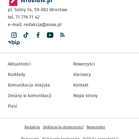
pl. Solny 14,
50-062
Wrocław
tel. 71 776 71 42
e-mail:
redakcja@araw.pl
Aktualności
Rowerzyści
Rozkłady
Kierowcy
Komunikacja miejska
Kontakt
Zmiany w komunikacji
Mapa strony
Piesi
Inne informacje
Redakcja
Deklaracja dostępności
Newsletter
Regulamin
Regulamin konkursów
Polityka prywatności