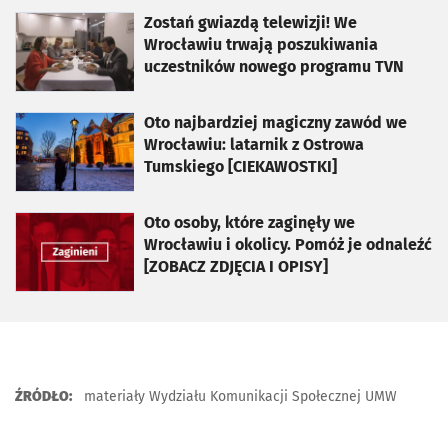
otworzy się w nowej karcie
Zostań gwiazdą telewizji! We
Wrocławiu trwają poszukiwania
uczestników nowego programu TVN
otworzy się w nowej karcie
Oto najbardziej magiczny zawód we
Wrocławiu: latarnik z Ostrowa
Tumskiego [CIEKAWOSTKI]
otworzy się w nowej karcie
Oto osoby, które zaginęły we
Wrocławiu i okolicy. Pomóż je odnaleźć
[ZOBACZ ZDJĘCIA I OPISY]
ŹRÓDŁO:
materiały Wydziału Komunikacji Społecznej UMW