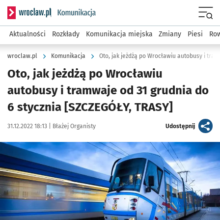
Serwis informacyjny wroclaw.pl podserwis: Komunikacja
Menu
Aktualności
Rozkłady
Komunikacja miejska
Zmiany
Piesi
Row
wroclaw.pl
Komunikacja
Oto, jak jeżdżą po Wrocławiu
autobusy i tramwaje od 31 grudnia do
6 stycznia [SZCZEGÓŁY, TRASY]
Data publikacji:
Autor:
artykuł
31.12.2022 18:13 |
Błażej Organisty
Udostępnij
Kliknij, aby powiększyć